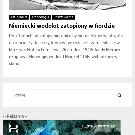
Aktualności
Archeologia
Reszta świata
Niemiecki wodolot zatopiony w fiordzie
Po 70 latach od zatopienia, unikalny niemiecki samolot wróci
do macierzystej bazy, która w tym czasie… zamieniła się w
Muzeum Historii Lotnictwa. 26 grudnia 1942r. kiedy Niemcy
okupowali Norwegię, wodolot Heinkel 115B, wchodzący w
skład...
S
e
a
S
r
-- Reklama --
c
E
h
f
A