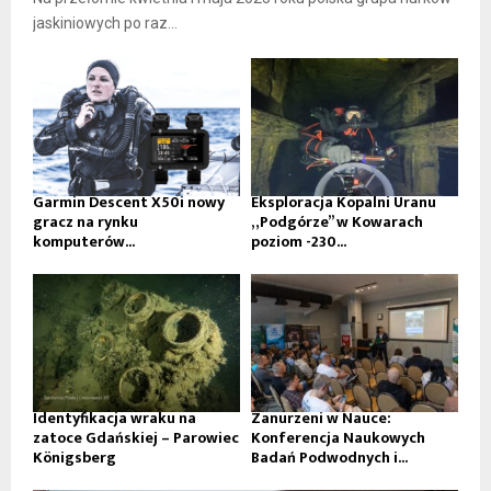
jaskiniowych po raz...
Garmin Descent X50i nowy
Eksploracja Kopalni Uranu
gracz na rynku
„Podgórze” w Kowarach
komputerów...
poziom -230...
Identyfikacja wraku na
Zanurzeni w Nauce:
zatoce Gdańskiej – Parowiec
Konferencja Naukowych
Königsberg
Badań Podwodnych i...