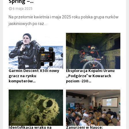
Spring –...
6 maja 2025
Na przełomie kwietnia i maja 2025 roku polska grupa nurków
jaskiniowych po raz...
Garmin Descent X50i nowy
Eksploracja Kopalni Uranu
gracz na rynku
„Podgórze” w Kowarach
komputerów...
poziom -230...
Identyfikacja wraku na
Zanurzeni w Nauce: