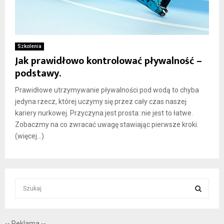
Szkolenia
Jak prawidłowo kontrolować pływalność –
podstawy.
Prawidłowe utrzymywanie pływalności pod wodą to chyba
jedyna rzecz, której uczymy się przez cały czas naszej
kariery nurkowej. Przyczyna jest prosta: nie jest to łatwe.
Zobaczmy na co zwracać uwagę stawiając pierwsze kroki.
(więcej…)
S
e
a
S
r
-- Reklama --