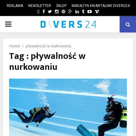
REKLAMA
NEWSLETTER
SKLEP
MAGAZYN KWARTALNIK DIVERS24
FACEBOOK
TWITTER
INSTAGRAM
PINTEREST
GOOGLE
LINKEDIN
TUMBLR
YOUTUBE
VIMEO
PRIMARY
ube
MENU
Home
pływalność w nurkowaniu
Tag : pływalność w
nurkowaniu