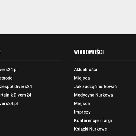
E
WIADOMOŚCI
vers24.pl
Aktualności
atności
Miejsca
 zespół divers24
Jak zacząć nurkować
talnik Divers24
Medycyna Nurkowa
vers24.pl
Miejsca
Imprezy
Konferencje i Targi
Książki Nurkowe