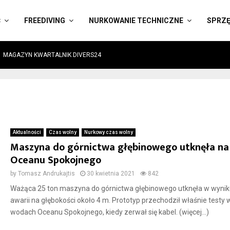
Ć
FREEDIVING
NURKOWANIE TECHNICZNE
SPRZ
MAGAZYN KWARTALNIK DIVERS24
Aktualności
Czas wolny
Nurkowy czas wolny
Maszyna do górnictwa głębinowego utknęła na
Oceanu Spokojnego
by
Tomasz Andrukajtis
30 kwietnia 2021
842
Ważąca 25 ton maszyna do górnictwa głębinowego utknęła w wynik
awarii na głębokości około 4 m. Prototyp przechodził właśnie testy 
wodach Oceanu Spokojnego, kiedy zerwał się kabel. (więcej…)