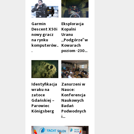
Garmin
Eksploracja
Descent X50i
Kopalni
nowy gracz
Uranu
na rynku
„Podgórze” w
komputerów..
Kowarach
.
poziom -230...
Identyfikacja
Zanurzeni w
wraku na
Nauce:
zatoce
Konferencja
Gdańskiej –
Naukowych
Parowiec
Badań
Königsberg
Podwodnych
i...