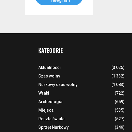
Telegram
KATEGORIE
Aktualności
(3 025)
Czas wolny
(1 332)
Nurkowy czas wolny
(1 083)
Wraki
(722)
Archeologia
(659)
Miejsca
(535)
Reszta świata
(527)
Sprzęt Nurkowy
(349)