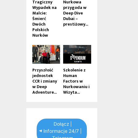
Tragiczny
Nurkowa
Wypadek na
przygoda w
Malcie:
Deep Dive
Śmierć
Dubai –
Dwóch
prestiżowy...
Polskich
Nurków
Przyszłość
Szkolenie z
jednostek
Human
CCR i zmiany
Factors w
w Deep
Nurkowaniu i
Adventure...
Wizyta...
Dołącz |
Informacje 24/7 |