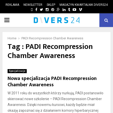
REKLAMA
NEWSLETTER
SKLEP
MAGAZYN KWARTALNIK DIVERS24
FACEBOOK
TWITTER
INSTAGRAM
PINTEREST
GOOGLE
LINKEDIN
TUMBLR
YOUTUBE
VIMEO
PRIMARY
ube
MENU
Home
PADI Recompression Chamber Awareness
Tag : PADI Recompression
Chamber Awareness
Specjalizacje
Nowa specjalizacja PADI Recompression
Chamber Awareness
W 2011 roku do wszystkich którzy nurkują, PADI postanowiło
skierować nowe szkolenie – PADI Recompression Chamber
Awareness. Dzięki nowemu kursowi, każdy będzie miał
okazję zapoznać się z działaniem komory hiperbarycznej