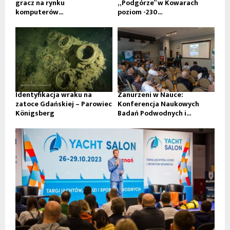
gracz na rynku
„Podgórze” w Kowarach
komputerów...
poziom -230...
Identyfikacja wraku na
Zanurzeni w Nauce:
zatoce Gdańskiej – Parowiec
Konferencja Naukowych
Königsberg
Badań Podwodnych i...