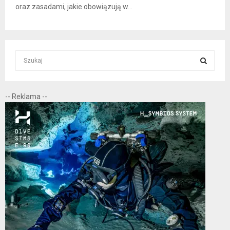
oraz zasadami, jakie obowiązują w...
S
e
a
S
r
-- Reklama --
c
E
h
f
A
o
r
R
:
C
H