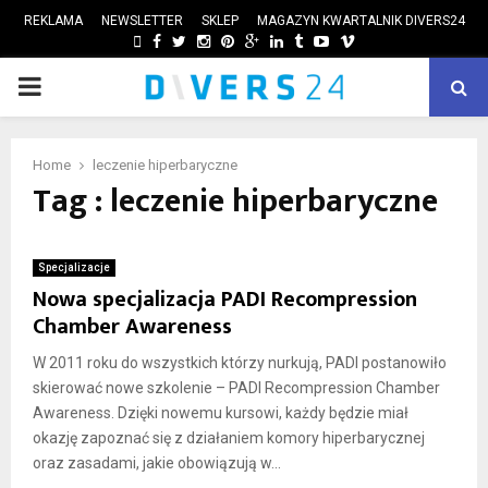
REKLAMA
NEWSLETTER
SKLEP
MAGAZYN KWARTALNIK DIVERS24
FACEBOOK
TWITTER
INSTAGRAM
PINTEREST
GOOGLE
LINKEDIN
TUMBLR
YOUTUBE
VIMEO
PRIMARY
ube
MENU
Home
leczenie hiperbaryczne
Tag : leczenie hiperbaryczne
Specjalizacje
Nowa specjalizacja PADI Recompression
Chamber Awareness
W 2011 roku do wszystkich którzy nurkują, PADI postanowiło
skierować nowe szkolenie – PADI Recompression Chamber
Awareness. Dzięki nowemu kursowi, każdy będzie miał
okazję zapoznać się z działaniem komory hiperbarycznej
oraz zasadami, jakie obowiązują w...