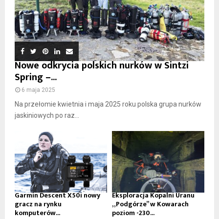
Nowe odkrycia polskich nurków w Sintzi
Spring –...
6 maja 2025
Na przełomie kwietnia i maja 2025 roku polska grupa nurków
jaskiniowych po raz...
Garmin Descent X50i nowy
Eksploracja Kopalni Uranu
gracz na rynku
„Podgórze” w Kowarach
komputerów...
poziom -230...