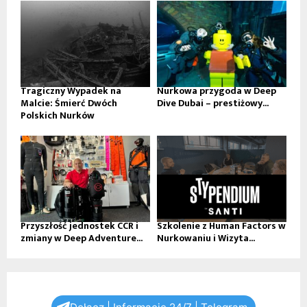
Tragiczny Wypadek na
Nurkowa przygoda w Deep
Malcie: Śmierć Dwóch
Dive Dubai – prestiżowy...
Polskich Nurków
Przyszłość jednostek CCR i
Szkolenie z Human Factors w
zmiany w Deep Adventure...
Nurkowaniu i Wizyta...