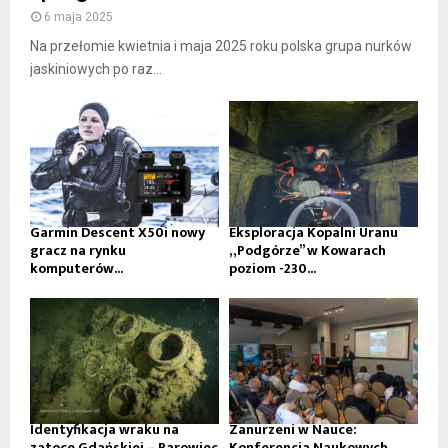
6 maja 2025
Na przełomie kwietnia i maja 2025 roku polska grupa nurków
jaskiniowych po raz...
Garmin Descent X50i nowy
Eksploracja Kopalni Uranu
gracz na rynku
„Podgórze” w Kowarach
komputerów...
poziom -230...
Identyfikacja wraku na
Zanurzeni w Nauce:
zatoce Gdańskiej – Parowiec
Konferencja Naukowych