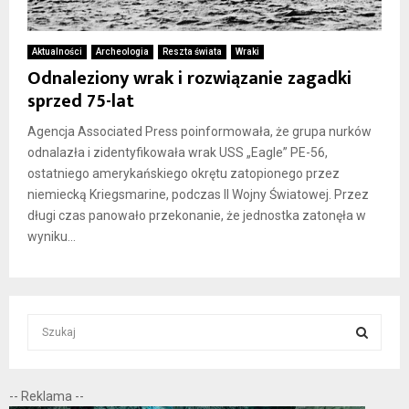
Aktualności
Archeologia
Reszta świata
Wraki
Odnaleziony wrak i rozwiązanie zagadki
sprzed 75-lat
Agencja Associated Press poinformowała, że grupa nurków
odnalazła i zidentyfikowała wrak USS „Eagle” PE-56,
ostatniego amerykańskiego okrętu zatopionego przez
niemiecką Kriegsmarine, podczas II Wojny Światowej. Przez
długi czas panowało przekonanie, że jednostka zatonęła w
wyniku...
S
e
a
S
r
-- Reklama --
c
E