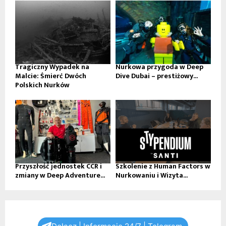
Tragiczny Wypadek na
Nurkowa przygoda w Deep
Malcie: Śmierć Dwóch
Dive Dubai – prestiżowy...
Polskich Nurków
Przyszłość jednostek CCR i
Szkolenie z Human Factors w
zmiany w Deep Adventure...
Nurkowaniu i Wizyta...