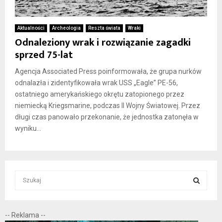
Aktualności
Archeologia
Reszta świata
Wraki
Odnaleziony wrak i rozwiązanie zagadki
sprzed 75-lat
Agencja Associated Press poinformowała, że grupa nurków
odnalazła i zidentyfikowała wrak USS „Eagle” PE-56,
ostatniego amerykańskiego okrętu zatopionego przez
niemiecką Kriegsmarine, podczas II Wojny Światowej. Przez
długi czas panowało przekonanie, że jednostka zatonęła w
wyniku...
S
e
a
S
r
-- Reklama --
c
E