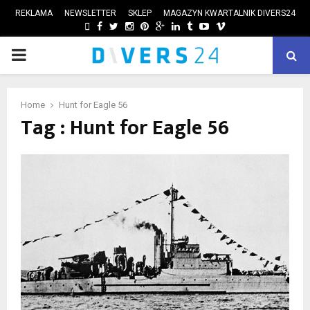
REKLAMA
NEWSLETTER
SKLEP
MAGAZYN KWARTALNIK DIVERS24
FACEBOOK
TWITTER
INSTAGRAM
PINTEREST
GOOGLE
LINKEDIN
TUMBLR
YOUTUBE
VIMEO
PRIMARY
ube
MENU
Home
Hunt for Eagle 56
Tag : Hunt for Eagle 56