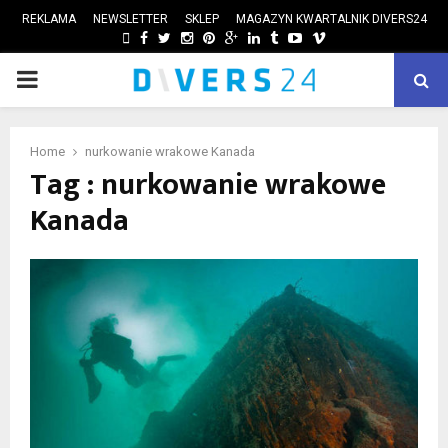
REKLAMA
NEWSLETTER
SKLEP
MAGAZYN KWARTALNIK DIVERS24
FACEBOOK
TWITTER
INSTAGRAM
PINTEREST
GOOGLE
LINKEDIN
TUMBLR
YOUTUBE
VIMEO
PRIMARY
ube
MENU
Home
nurkowanie wrakowe Kanada
Tag : nurkowanie wrakowe
Kanada