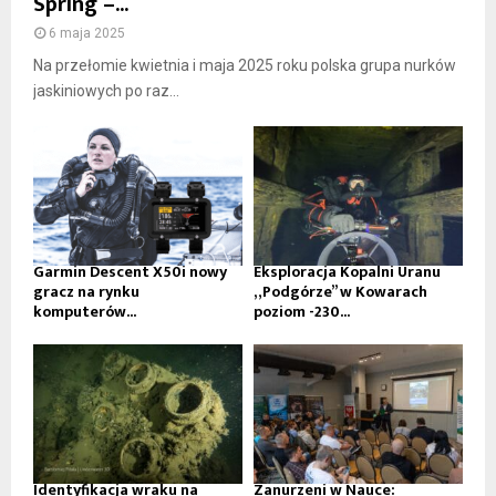
Spring –...
6 maja 2025
Na przełomie kwietnia i maja 2025 roku polska grupa nurków
jaskiniowych po raz...
Garmin Descent X50i nowy
Eksploracja Kopalni Uranu
gracz na rynku
„Podgórze” w Kowarach
komputerów...
poziom -230...
Identyfikacja wraku na
Zanurzeni w Nauce: