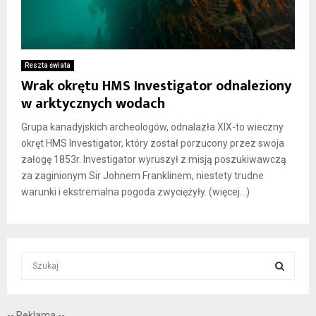
Reszta świata
Wrak okrętu HMS Investigator odnaleziony
w arktycznych wodach
Grupa kanadyjskich archeologów, odnalazła XIX-to wieczny
okręt HMS Investigator, który został porzucony przez swoja
załogę 1853r. Investigator wyruszył z misją poszukiwawczą
za zaginionym Sir Johnem Franklinem, niestety trudne
warunki i ekstremalna pogoda zwyciężyły. (więcej…)
S
e
a
S
r
-- Reklama --