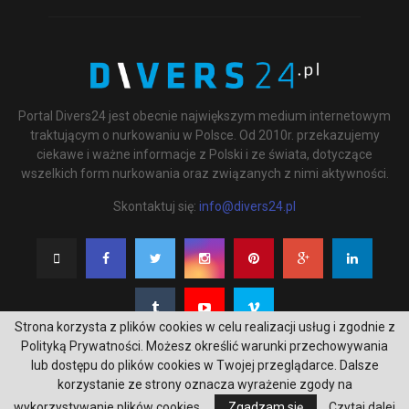
Portal Divers24 jest obecnie największym medium internetowym
traktującym o nurkowaniu w Polsce. Od 2010r. przekazujemy
ciekawe i ważne informacje z Polski i ze świata, dotyczące
wszelkich form nurkowania oraz związanych z nimi aktywności.
Skontaktuj się:
info@divers24.pl
Strona korzysta z plików cookies w celu realizacji usług i zgodnie z
Polityką Prywatności. Możesz określić warunki przechowywania
lub dostępu do plików cookies w Twojej przeglądarce. Dalsze
korzystanie ze strony oznacza wyrażenie zgody na
@2020 - underwatermedia.pl. All Right Reserved. Designed and Developed by
wykorzystywanie plików cookies.
Zgadzam się
Czytaj dalej
Tworzenie stron internetowych Gdańsk