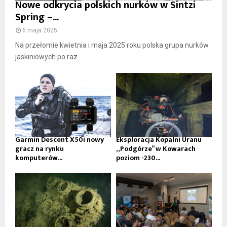
Nowe odkrycia polskich nurków w Sintzi
Spring –...
6 maja 2025
Na przełomie kwietnia i maja 2025 roku polska grupa nurków
jaskiniowych po raz...
Garmin Descent X50i nowy
Eksploracja Kopalni Uranu
gracz na rynku
„Podgórze” w Kowarach
komputerów...
poziom -230...