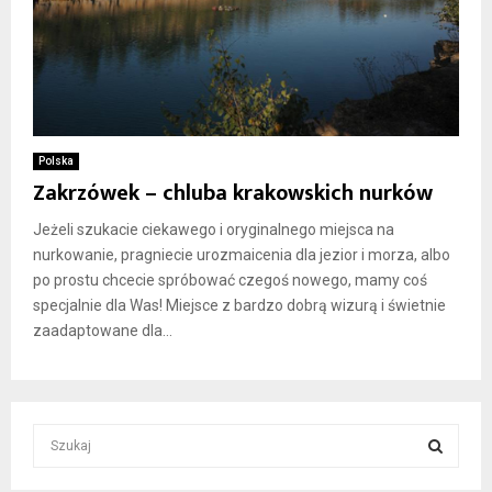
Polska
Zakrzówek – chluba krakowskich nurków
Jeżeli szukacie ciekawego i oryginalnego miejsca na
nurkowanie, pragniecie urozmaicenia dla jezior i morza, albo
po prostu chcecie spróbować czegoś nowego, mamy coś
specjalnie dla Was! Miejsce z bardzo dobrą wizurą i świetnie
zaadaptowane dla...
S
e
a
S