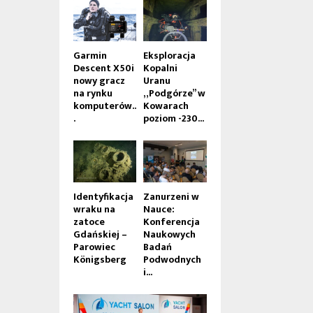
Garmin
Eksploracja
Descent X50i
Kopalni
nowy gracz
Uranu
na rynku
„Podgórze” w
komputerów..
Kowarach
.
poziom -230...
Identyfikacja
Zanurzeni w
wraku na
Nauce:
zatoce
Konferencja
Gdańskiej –
Naukowych
Parowiec
Badań
Königsberg
Podwodnych
i...