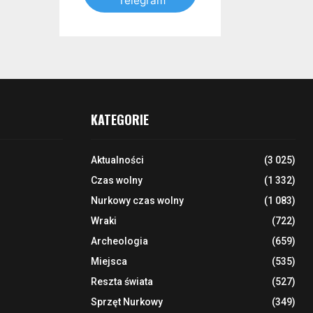
Telegram
KATEGORIE
Aktualności
(3 025)
Czas wolny
(1 332)
Nurkowy czas wolny
(1 083)
Wraki
(722)
Archeologia
(659)
Miejsca
(535)
Reszta świata
(527)
Sprzęt Nurkowy
(349)