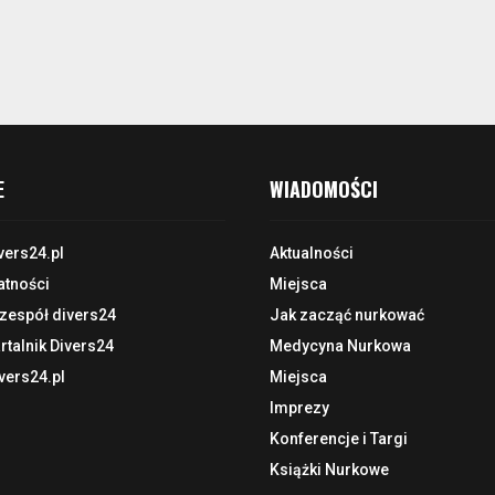
E
WIADOMOŚCI
vers24.pl
Aktualności
atności
Miejsca
 zespół divers24
Jak zacząć nurkować
talnik Divers24
Medycyna Nurkowa
vers24.pl
Miejsca
Imprezy
Konferencje i Targi
Książki Nurkowe