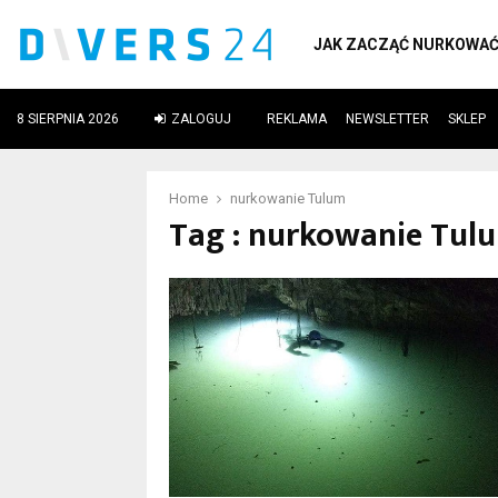
JAK ZACZĄĆ NURKOWA
8 SIERPNIA 2026
ZALOGUJ
REKLAMA
NEWSLETTER
SKLEP
ube
Home
nurkowanie Tulum
Tag : nurkowanie Tul