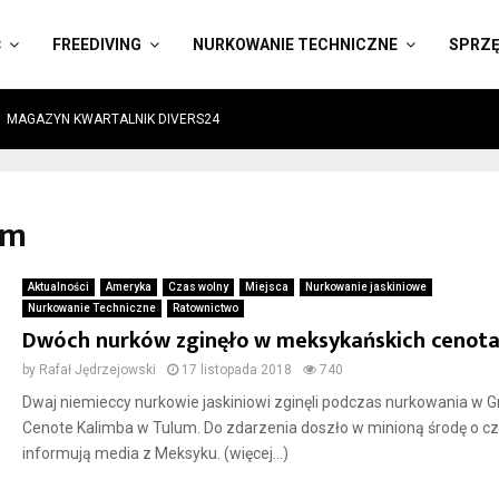
Ć
FREEDIVING
NURKOWANIE TECHNICZNE
SPRZ
MAGAZYN KWARTALNIK DIVERS24
um
Aktualności
Ameryka
Czas wolny
Miejsca
Nurkowanie jaskiniowe
Nurkowanie Techniczne
Ratownictwo
Dwóch nurków zginęło w meksykańskich cenot
by
Rafał Jędrzejowski
17 listopada 2018
740
Dwaj niemieccy nurkowie jaskiniowi zginęli podczas nurkowania w G
Cenote Kalimba w Tulum. Do zdarzenia doszło w minioną środę o c
informują media z Meksyku. (więcej…)