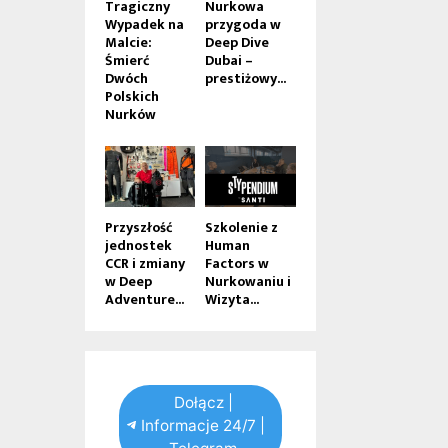
Tragiczny
Nurkowa
Wypadek na
przygoda w
Malcie:
Deep Dive
Śmierć
Dubai –
Dwóch
prestiżowy...
Polskich
Nurków
Przyszłość
Szkolenie z
jednostek
Human
CCR i zmiany
Factors w
w Deep
Nurkowaniu i
Adventure...
Wizyta...
Dołącz |
Informacje 24/7 |