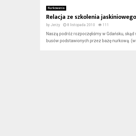
Nurkowania
Relacja ze szkolenia jaskiniow
by
Jerzy
8 listopada 2010
111
Naszą podróż rozpoczęliśmy w Gdańsku, skąd wy
busów podstawionych przez bazę nurkową. (wi