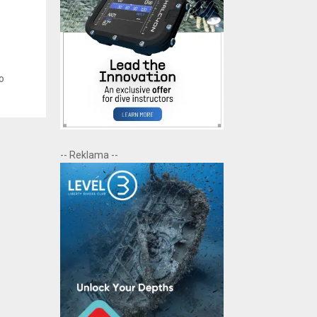
o
-- Reklama --