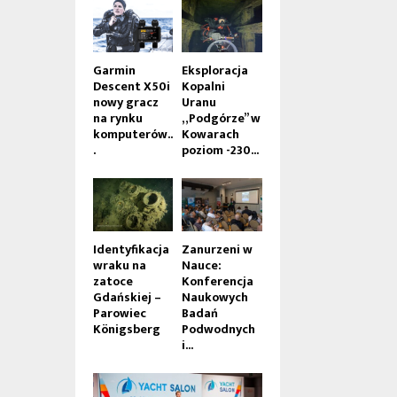
Garmin
Eksploracja
Descent X50i
Kopalni
nowy gracz
Uranu
na rynku
„Podgórze” w
komputerów..
Kowarach
.
poziom -230...
Identyfikacja
Zanurzeni w
wraku na
Nauce:
zatoce
Konferencja
Gdańskiej –
Naukowych
Parowiec
Badań
Königsberg
Podwodnych
i...