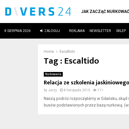
JAK ZACZĄĆ NURKOWA
8 SIERPNIA 2026
ZALOGUJ
REKLAMA
NEWSLETTER
SKLEP
ube
Home
Escaltido
Tag : Escaltido
Nurkowania
Relacja ze szkolenia jaskiniow
by
Jerzy
8 listopada 2010
111
Naszą podróż rozpoczęliśmy w Gdańsku, skąd wy
busów podstawionych przez bazę nurkową. (wi