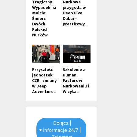
Tragiczny
Nurkowa
Wypadek na
przygoda w
Malcie:
Deep Dive
Śmierć
Dubai –
Dwóch
prestiżowy...
Polskich
Nurków
Przyszłość
Szkolenie z
jednostek
Human
CCR i zmiany
Factors w
w Deep
Nurkowaniu i
Adventure...
Wizyta...
Dołącz |
Informacje 24/7 |