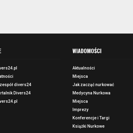
E
WIADOMOŚCI
vers24.pl
Aktualności
atności
Miejsca
 zespół divers24
Jak zacząć nurkować
talnik Divers24
Medycyna Nurkowa
vers24.pl
Miejsca
Imprezy
Konferencje i Targi
Książki Nurkowe