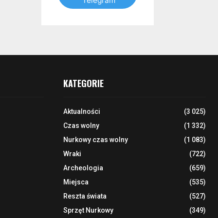
Telegram
KATEGORIE
Aktualności
(3 025)
Czas wolny
(1 332)
Nurkowy czas wolny
(1 083)
Wraki
(722)
Archeologia
(659)
Miejsca
(535)
Reszta świata
(527)
Sprzęt Nurkowy
(349)