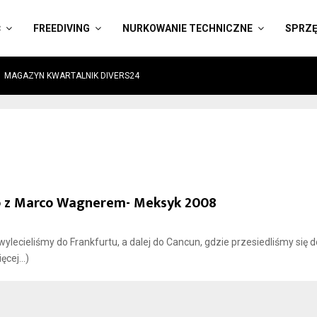
Ć
FREEDIVING
NURKOWANIE TECHNICZNE
SPRZ
MAGAZYN KWARTALNIK DIVERS24
ego z Marco Wagnerem- Meksyk 2008
lecieliśmy do Frankfurtu, a dalej do Cancun, gdzie przesiedliśmy się d
ęcej…)