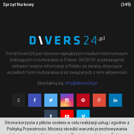
Sprzęt Nurkowy
(349)
Portal Divers24 jest obecnie największym medium internetowym
traktującym o nurkowaniu w Polsce. Od 2010r. przekazujemy
ciekawe i ważne informacje z Polski i ze świata, dotyczące
wszelkich form nurkowania oraz związanych z nimi aktywności.
Skontaktuj się:
info@divers24.pl
Strona korzysta z plików cookies w celu realizacji usług i zgodnie z
Polityką Prywatności. Możesz określić warunki przechowywania