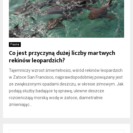
Fauna
Co jest przyczyną dużej liczby martwych
rekinów leopardzich?
Tajemniczy wzrost śmiertelności, wśród rekinów leopardzich
w Zatoce San Francisco, najprawdopodobniej powiązany jest
ze zwiększonymi opadami deszczu, w okresie zimowym. Jak
podają służby badające tę sprawę, ulewne deszcze
rozcieńczają morską wodę w zatoce, diametralnie
zmieniając...
S