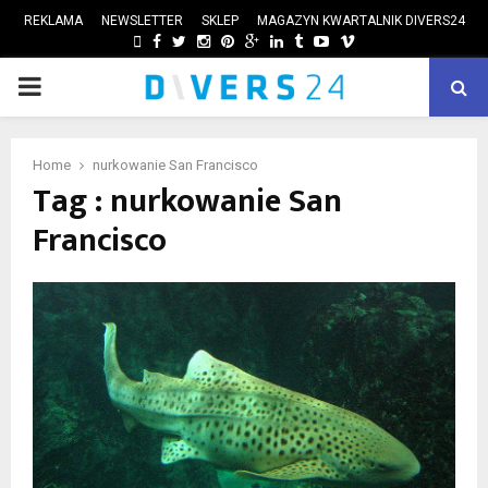
REKLAMA
NEWSLETTER
SKLEP
MAGAZYN KWARTALNIK DIVERS24
FACEBOOK
TWITTER
INSTAGRAM
PINTEREST
GOOGLE
LINKEDIN
TUMBLR
YOUTUBE
VIMEO
PRIMARY
ube
MENU
Home
nurkowanie San Francisco
Tag : nurkowanie San
Francisco