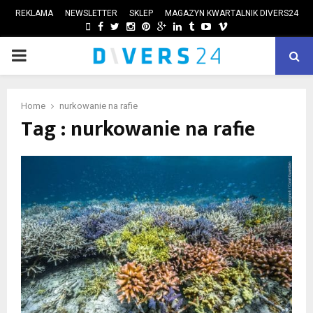
REKLAMA
NEWSLETTER
SKLEP
MAGAZYN KWARTALNIK DIVERS24
FACEBOOK
TWITTER
INSTAGRAM
PINTEREST
GOOGLE
LINKEDIN
TUMBLR
YOUTUBE
VIMEO
PRIMARY
ube
MENU
Home
nurkowanie na rafie
Tag : nurkowanie na rafie