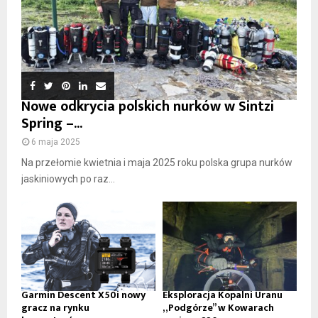
Nowe odkrycia polskich nurków w Sintzi
Spring –...
6 maja 2025
Na przełomie kwietnia i maja 2025 roku polska grupa nurków
jaskiniowych po raz...
Garmin Descent X50i nowy
Eksploracja Kopalni Uranu
gracz na rynku
„Podgórze” w Kowarach