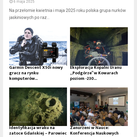
6 maja 2025
Na przełomie kwietnia i maja 2025 roku polska grupa nurków
jaskiniowych po raz...
Garmin Descent X50i nowy
Eksploracja Kopalni Uranu
gracz na rynku
„Podgórze” w Kowarach
komputerów...
poziom -230...
Identyfikacja wraku na
Zanurzeni w Nauce:
zatoce Gdańskiej – Parowiec
Konferencja Naukowych