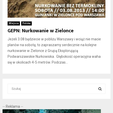
Miejsca
Polska
GEPN: Nurkowanie w Zielonce
Jeżeli 3.08 będziecie w pobliżu Warszawy i wciąż nie macie
planów na sobotę, to zapraszamy serdecznie na kolejne
nurkowanie w Zielonce z Grupą Eksplorującą
Podwarszawskie Nurkowiska. Głębokość operacyjna waha
się w okolicach 4-5 metrów. Podczas...
S
e
a
S
r
-- Reklama --
c
E
h