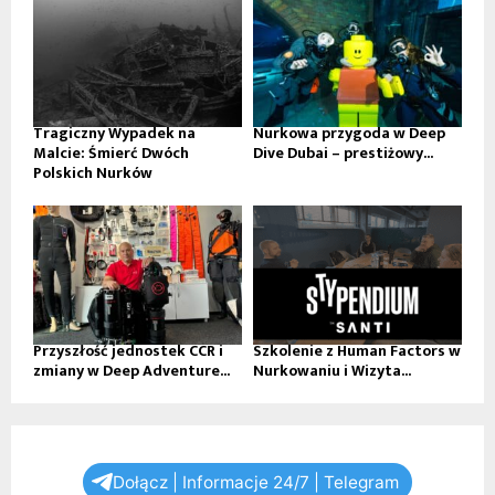
Tragiczny Wypadek na
Nurkowa przygoda w Deep
Malcie: Śmierć Dwóch
Dive Dubai – prestiżowy...
Polskich Nurków
Przyszłość jednostek CCR i
Szkolenie z Human Factors w
zmiany w Deep Adventure...
Nurkowaniu i Wizyta...
Dołącz | Informacje 24/7 | Telegram