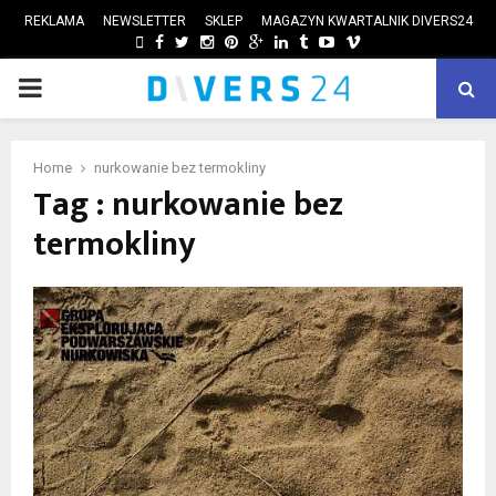
REKLAMA
NEWSLETTER
SKLEP
MAGAZYN KWARTALNIK DIVERS24
FACEBOOK
TWITTER
INSTAGRAM
PINTEREST
GOOGLE
LINKEDIN
TUMBLR
YOUTUBE
VIMEO
PRIMARY
ube
MENU
Home
nurkowanie bez termokliny
Tag : nurkowanie bez
termokliny