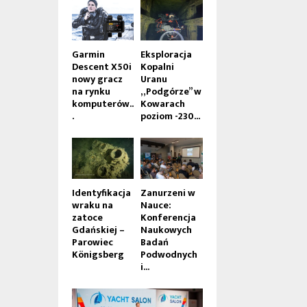
Garmin
Eksploracja
Descent X50i
Kopalni
nowy gracz
Uranu
na rynku
„Podgórze” w
komputerów..
Kowarach
.
poziom -230...
Identyfikacja
Zanurzeni w
wraku na
Nauce:
zatoce
Konferencja
Gdańskiej –
Naukowych
Parowiec
Badań
Königsberg
Podwodnych
i...