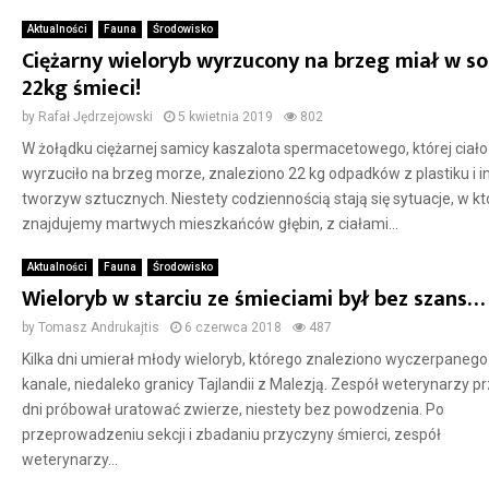
Aktualności
Fauna
Środowisko
Ciężarny wieloryb wyrzucony na brzeg miał w so
22kg śmieci!
by
Rafał Jędrzejowski
5 kwietnia 2019
802
W żołądku ciężarnej samicy kaszalota spermacetowego, której ciało
wyrzuciło na brzeg morze, znaleziono 22 kg odpadków z plastiku i i
tworzyw sztucznych. Niestety codziennością stają się sytuacje, w kt
znajdujemy martwych mieszkańców głębin, z ciałami...
Aktualności
Fauna
Środowisko
Wieloryb w starciu ze śmieciami był bez szans…
by
Tomasz Andrukajtis
6 czerwca 2018
487
Kilka dni umierał młody wieloryb, którego znaleziono wyczerpanego
kanale, niedaleko granicy Tajlandii z Malezją. Zespół weterynarzy p
dni próbował uratować zwierze, niestety bez powodzenia. Po
przeprowadzeniu sekcji i zbadaniu przyczyny śmierci, zespół
weterynarzy...