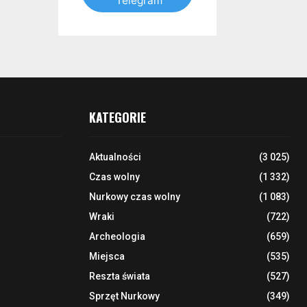
Telegram
KATEGORIE
Aktualności
(3 025)
Czas wolny
(1 332)
Nurkowy czas wolny
(1 083)
Wraki
(722)
Archeologia
(659)
Miejsca
(535)
Reszta świata
(527)
Sprzęt Nurkowy
(349)