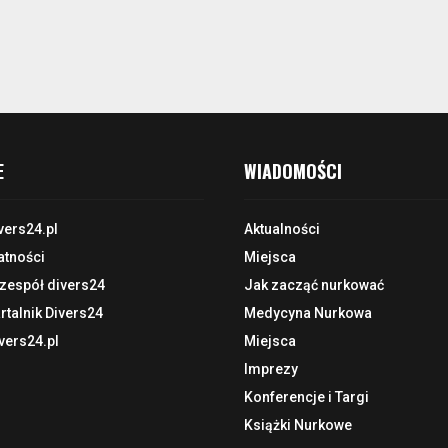
E
WIADOMOŚCI
vers24.pl
Aktualności
atności
Miejsca
 zespół divers24
Jak zacząć nurkować
talnik Divers24
Medycyna Nurkowa
vers24.pl
Miejsca
Imprezy
Konferencje i Targi
Książki Nurkowe