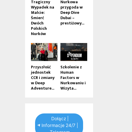
Tragiczny
Nurkowa
Wypadek na
przygoda w
Malcie:
Deep Dive
Śmierć
Dubai –
Dwóch
prestiżowy...
Polskich
Nurków
Przyszłość
Szkolenie z
jednostek
Human
CCR i zmiany
Factors w
w Deep
Nurkowaniu i
Adventure...
Wizyta...
Dołącz |
Informacje 24/7 |