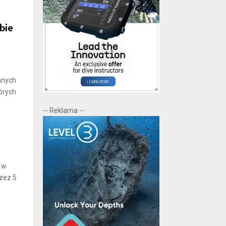
bie
nnych
órych
-- Reklama --
 w
rzez 5