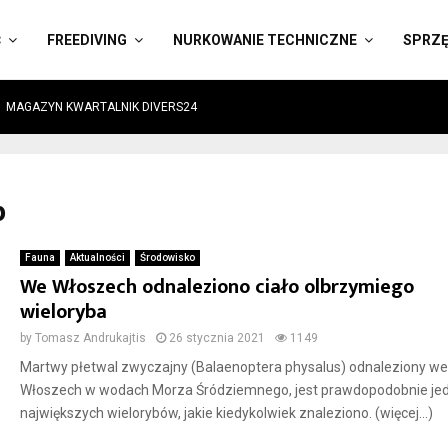
Ć
FREEDIVING
NURKOWANIE TECHNICZNE
SPRZ
MAGAZYN KWARTALNIK DIVERS24
b
Fauna
Aktualności
Środowisko
We Włoszech odnaleziono ciało olbrzymiego
wieloryba
by
Tomasz Andrukajtis
26 stycznia 2021
1149
Martwy płetwal zwyczajny (Balaenoptera physalus) odnaleziony we
Włoszech w wodach Morza Śródziemnego, jest prawdopodobnie je
największych wielorybów, jakie kiedykolwiek znaleziono. (więcej…)