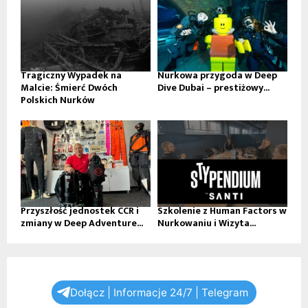
Tragiczny Wypadek na
Nurkowa przygoda w Deep
Malcie: Śmierć Dwóch
Dive Dubai – prestiżowy...
Polskich Nurków
Przyszłość jednostek CCR i
Szkolenie z Human Factors w
zmiany w Deep Adventure...
Nurkowaniu i Wizyta...
Dołącz | Informacje 24/7 | Telegram