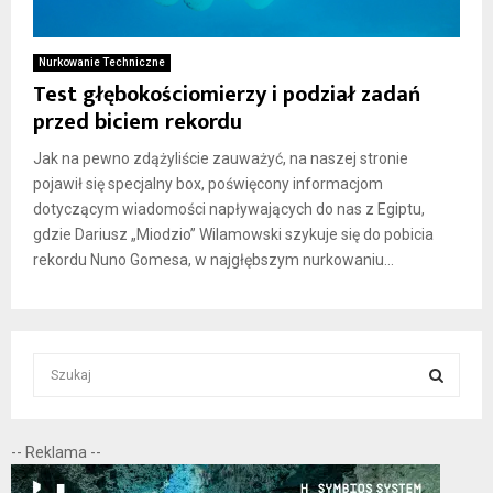
Nurkowanie Techniczne
Test głębokościomierzy i podział zadań
przed biciem rekordu
Jak na pewno zdążyliście zauważyć, na naszej stronie
pojawił się specjalny box, poświęcony informacjom
dotyczącym wiadomości napływających do nas z Egiptu,
gdzie Dariusz „Miodzio” Wilamowski szykuje się do pobicia
rekordu Nuno Gomesa, w najgłębszym nurkowaniu...
S
e
a
S
r
-- Reklama --
c
E
h