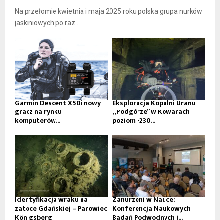
Na przełomie kwietnia i maja 2025 roku polska grupa nurków
jaskiniowych po raz...
Garmin Descent X50i nowy
Eksploracja Kopalni Uranu
gracz na rynku
„Podgórze” w Kowarach
komputerów...
poziom -230...
Identyfikacja wraku na
Zanurzeni w Nauce:
zatoce Gdańskiej – Parowiec
Konferencja Naukowych
Königsberg
Badań Podwodnych i...