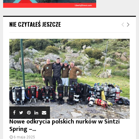
NIE CZYTAŁEŚ JESZCZE
Nowe odkrycia polskich nurków w Sintzi
Spring –...
6 maja 2025