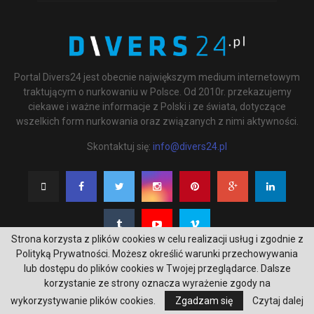
Portal Divers24 jest obecnie największym medium internetowym
traktującym o nurkowaniu w Polsce. Od 2010r. przekazujemy
ciekawe i ważne informacje z Polski i ze świata, dotyczące
wszelkich form nurkowania oraz związanych z nimi aktywności.
Skontaktuj się:
info@divers24.pl
Strona korzysta z plików cookies w celu realizacji usług i zgodnie z
Polityką Prywatności. Możesz określić warunki przechowywania
lub dostępu do plików cookies w Twojej przeglądarce. Dalsze
korzystanie ze strony oznacza wyrażenie zgody na
@2020 - underwatermedia.pl. All Right Reserved. Designed and Developed by
wykorzystywanie plików cookies.
Zgadzam się
Czytaj dalej
Tworzenie stron internetowych Gdańsk