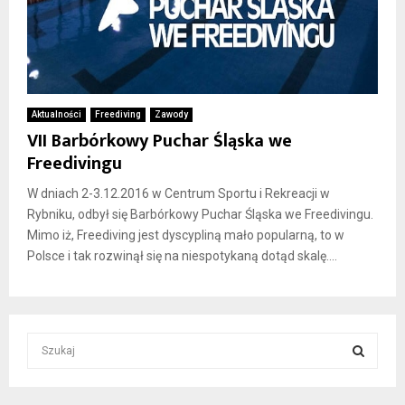
Aktualności
Freediving
Zawody
VII Barbórkowy Puchar Śląska we
Freedivingu
W dniach 2-3.12.2016 w Centrum Sportu i Rekreacji w
Rybniku, odbył się Barbórkowy Puchar Śląska we Freedivingu.
Mimo iż, Freediving jest dyscypliną mało popularną, to w
Polsce i tak rozwinął się na niespotykaną dotąd skalę....
S
e
a
S
r