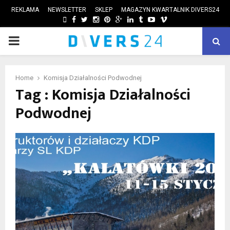
REKLAMA
NEWSLETTER
SKLEP
MAGAZYN KWARTALNIK DIVERS24
FACEBOOK
TWITTER
INSTAGRAM
PINTEREST
GOOGLE
LINKEDIN
TUMBLR
YOUTUBE
VIMEO
PRIMARY
ube
MENU
Home
Komisja Działalności Podwodnej
Tag : Komisja Działalności
Podwodnej