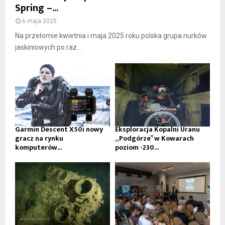
Spring –...
6 maja 2025
Na przełomie kwietnia i maja 2025 roku polska grupa nurków
jaskiniowych po raz...
Garmin Descent X50i nowy
Eksploracja Kopalni Uranu
gracz na rynku
„Podgórze” w Kowarach
komputerów...
poziom -230...