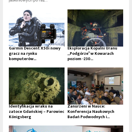
jaskiniowych po raz...
Garmin Descent X50i nowy
Eksploracja Kopalni Uranu
gracz na rynku
„Podgórze” w Kowarach
komputerów...
poziom -230...
Identyfikacja wraku na
Zanurzeni w Nauce:
zatoce Gdańskiej – Parowiec
Konferencja Naukowych
Königsberg
Badań Podwodnych i...