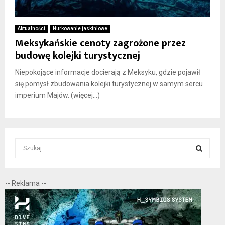
Aktualności
Nurkowanie jaskiniowe
Meksykańskie cenoty zagrożone przez
budowę kolejki turystycznej
Niepokojące informacje docierają z Meksyku, gdzie pojawił
się pomysł zbudowania kolejki turystycznej w samym sercu
imperium Majów. (więcej…)
S
e
a
S
r
-- Reklama --
c
E
h
f
A
o