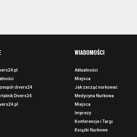
E
WIADOMOŚCI
vers24.pl
Aktualności
atności
Miejsca
 zespół divers24
Jak zacząć nurkować
talnik Divers24
Medycyna Nurkowa
vers24.pl
Miejsca
Imprezy
Konferencje i Targi
Książki Nurkowe