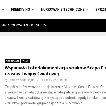
Ć
FREEDIVING
NURKOWANIE TECHNICZNE
SPRZ
MAGAZYN KWARTALNIK DIVERS24
Aktualności
Wraki
Wspaniała fotodokumentacja wraków Scapa Fl
czasów I wojny światowej
by
Tomasz Andrukajtis
14 lipca 2023
203
Zespół nurków, wraz ze specjalistami z Muzeum Scapa Flow na Or
stworzył wspaniałą dokumentację fotograficzną wraków Royal Nav
czasów I wojny światowej. Korzystając z dobrej pogody i doskonały
warunków pod wodą, grupa pasjonatów nurkowania...