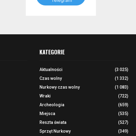
Telegram
KATEGORIE
Aktualności
(3 025)
Czas wolny
(1 332)
Nurkowy czas wolny
(1 083)
Wraki
(722)
Archeologia
(659)
Miejsca
(535)
Reszta świata
(527)
Sprzęt Nurkowy
(349)