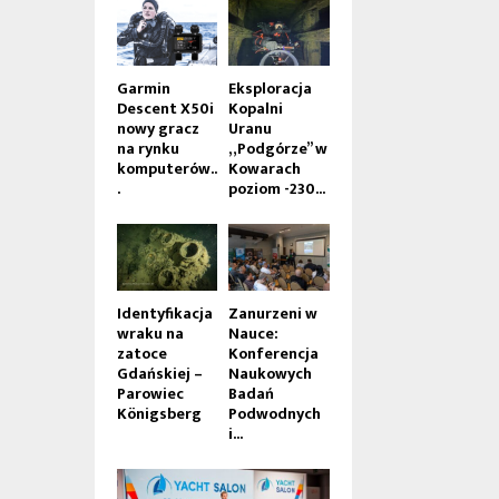
Garmin
Eksploracja
Descent X50i
Kopalni
nowy gracz
Uranu
na rynku
„Podgórze” w
komputerów..
Kowarach
.
poziom -230...
Identyfikacja
Zanurzeni w
wraku na
Nauce:
zatoce
Konferencja
Gdańskiej –
Naukowych
Parowiec
Badań
Königsberg
Podwodnych
i...