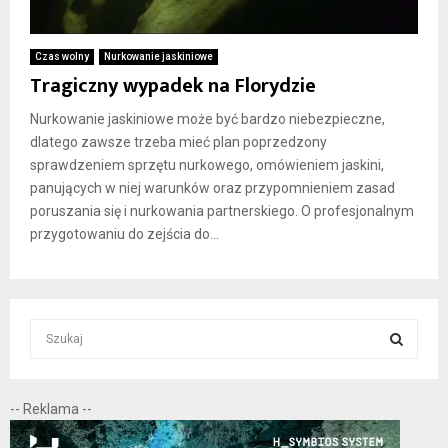
Czas wolny
Nurkowanie jaskiniowe
Tragiczny wypadek na Florydzie
Nurkowanie jaskiniowe może być bardzo niebezpieczne,
dlatego zawsze trzeba mieć plan poprzedzony
sprawdzeniem sprzętu nurkowego, omówieniem jaskini,
panujących w niej warunków oraz przypomnieniem zasad
poruszania się i nurkowania partnerskiego. O profesjonalnym
przygotowaniu do zejścia do...
S
e
a
S
r
-- Reklama --
c
E
h