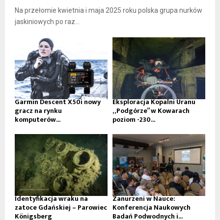
Na przełomie kwietnia i maja 2025 roku polska grupa nurków
jaskiniowych po raz...
Garmin Descent X50i nowy
Eksploracja Kopalni Uranu
gracz na rynku
„Podgórze” w Kowarach
komputerów...
poziom -230...
Identyfikacja wraku na
Zanurzeni w Nauce:
zatoce Gdańskiej – Parowiec
Konferencja Naukowych
Königsberg
Badań Podwodnych i...