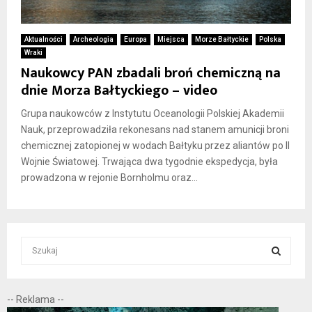
Aktualności
Archeologia
Europa
Miejsca
Morze Bałtyckie
Polska
Wraki
Naukowcy PAN zbadali broń chemiczną na
dnie Morza Bałtyckiego – video
Grupa naukowców z Instytutu Oceanologii Polskiej Akademii
Nauk, przeprowadziła rekonesans nad stanem amunicji broni
chemicznej zatopionej w wodach Bałtyku przez aliantów po II
Wojnie Światowej. Trwająca dwa tygodnie ekspedycja, była
prowadzona w rejonie Bornholmu oraz...
S
e
a
S
r
-- Reklama --
c
E