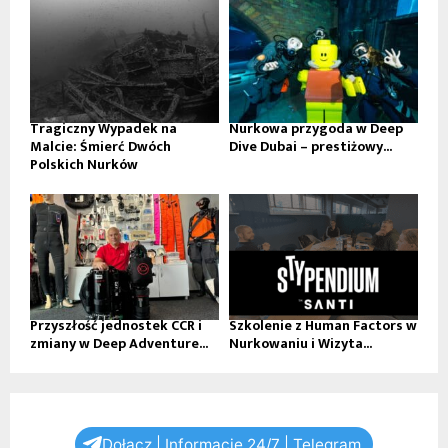
Tragiczny Wypadek na
Nurkowa przygoda w Deep
Malcie: Śmierć Dwóch
Dive Dubai – prestiżowy...
Polskich Nurków
Przyszłość jednostek CCR i
Szkolenie z Human Factors w
zmiany w Deep Adventure...
Nurkowaniu i Wizyta...
Dołącz | Informacje 24/7 | Telegram