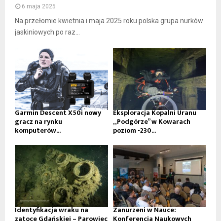
6 maja 2025
Na przełomie kwietnia i maja 2025 roku polska grupa nurków
jaskiniowych po raz...
Garmin Descent X50i nowy
Eksploracja Kopalni Uranu
gracz na rynku
„Podgórze” w Kowarach
komputerów...
poziom -230...
Identyfikacja wraku na
Zanurzeni w Nauce:
zatoce Gdańskiej – Parowiec
Konferencja Naukowych