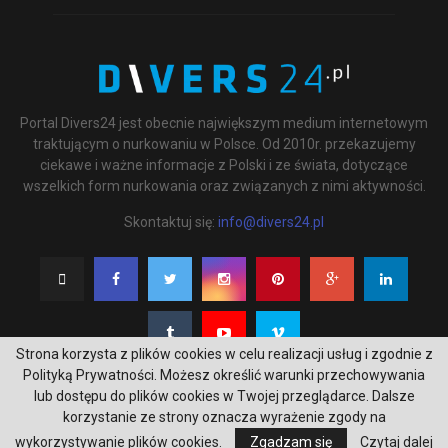
Portal Divers24 jest obecnie największym medium internetowym
traktującym o nurkowaniu w Polsce. Od 2010r. przekazujemy
ciekawe i ważne informacje z Polski i ze świata, dotyczące
wszelkich form nurkowania oraz związanych z nimi aktywności.
Skontaktuj się:
info@divers24.pl
Strona korzysta z plików cookies w celu realizacji usług i zgodnie z
Polityką Prywatności. Możesz określić warunki przechowywania
lub dostępu do plików cookies w Twojej przeglądarce. Dalsze
korzystanie ze strony oznacza wyrażenie zgody na
@2020 - underwatermedia.pl. All Right Reserved. Designed and Developed by
wykorzystywanie plików cookies.
Zgadzam się
Czytaj dalej
Tworzenie stron internetowych Gdańsk