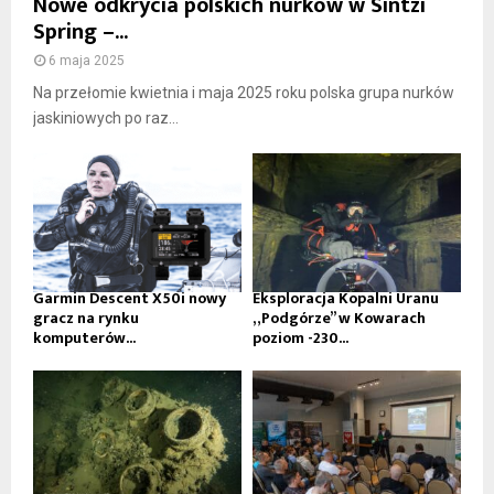
Nowe odkrycia polskich nurków w Sintzi
Spring –...
6 maja 2025
Na przełomie kwietnia i maja 2025 roku polska grupa nurków
jaskiniowych po raz...
Garmin Descent X50i nowy
Eksploracja Kopalni Uranu
gracz na rynku
„Podgórze” w Kowarach
komputerów...
poziom -230...