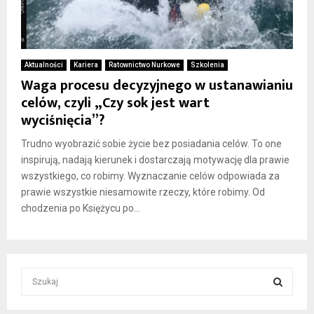
Aktualności
Kariera
Ratownictwo Nurkowe
Szkolenia
Waga procesu decyzyjnego w ustanawianiu
celów, czyli „Czy sok jest wart
wyciśnięcia”?
Trudno wyobrazić sobie życie bez posiadania celów. To one
inspirują, nadają kierunek i dostarczają motywację dla prawie
wszystkiego, co robimy. Wyznaczanie celów odpowiada za
prawie wszystkie niesamowite rzeczy, które robimy. Od
chodzenia po Księżycu po...
S
e
a
S