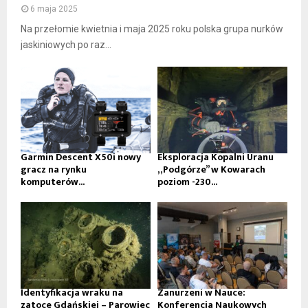
6 maja 2025
Na przełomie kwietnia i maja 2025 roku polska grupa nurków
jaskiniowych po raz...
Garmin Descent X50i nowy
Eksploracja Kopalni Uranu
gracz na rynku
„Podgórze” w Kowarach
komputerów...
poziom -230...
Identyfikacja wraku na
Zanurzeni w Nauce:
zatoce Gdańskiej – Parowiec
Konferencja Naukowych