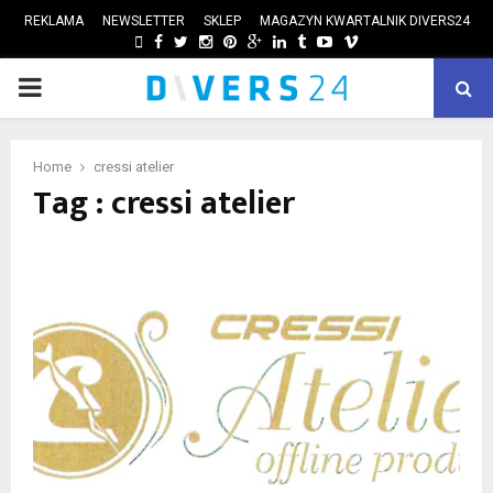
REKLAMA
NEWSLETTER
SKLEP
MAGAZYN KWARTALNIK DIVERS24
FACEBOOK
TWITTER
INSTAGRAM
PINTEREST
GOOGLE
LINKEDIN
TUMBLR
YOUTUBE
VIMEO
PRIMARY
ube
MENU
Home
cressi atelier
Tag : cressi atelier