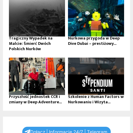
Tragiczny Wypadek na
Nurkowa przygoda w Deep
Malcie: Śmierć Dwóch
Dive Dubai – prestiżowy...
Polskich Nurków
Przyszłość jednostek CCR i
Szkolenie z Human Factors w
zmiany w Deep Adventure...
Nurkowaniu i Wizyta...
Dołącz | Informacje 24/7 | Telegram