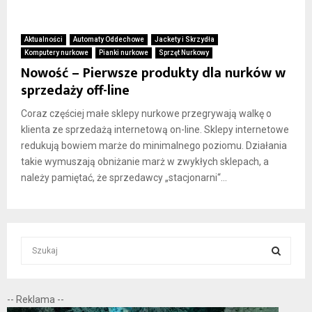
Aktualności
Automaty Oddechowe
Jackety i Skrzydła
Komputery nurkowe
Pianki nurkowe
Sprzęt Nurkowy
Nowość – Pierwsze produkty dla nurków w
sprzedaży off-line
Coraz częściej małe sklepy nurkowe przegrywają walkę o
klienta ze sprzedażą internetową on-line. Sklepy internetowe
redukują bowiem marże do minimalnego poziomu. Działania
takie wymuszają obniżanie marż w zwykłych sklepach, a
należy pamiętać, że sprzedawcy „stacjonarni“...
S
e
a
S
r
-- Reklama --
c
E