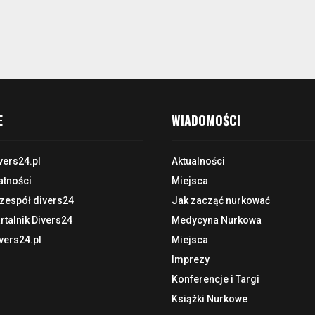
E
WIADOMOŚCI
vers24.pl
Aktualności
atności
Miejsca
 zespół divers24
Jak zacząć nurkować
talnik Divers24
Medycyna Nurkowa
vers24.pl
Miejsca
Imprezy
Konferencje i Targi
Książki Nurkowe