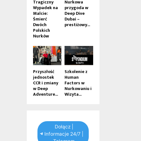
Tragiczny
Nurkowa
Wypadek na
przygoda w
Malcie:
Deep Dive
Śmierć
Dubai –
Dwóch
prestiżowy...
Polskich
Nurków
Przyszłość
Szkolenie z
jednostek
Human
CCR i zmiany
Factors w
w Deep
Nurkowaniu i
Adventure...
Wizyta...
Dołącz |
Informacje 24/7 |