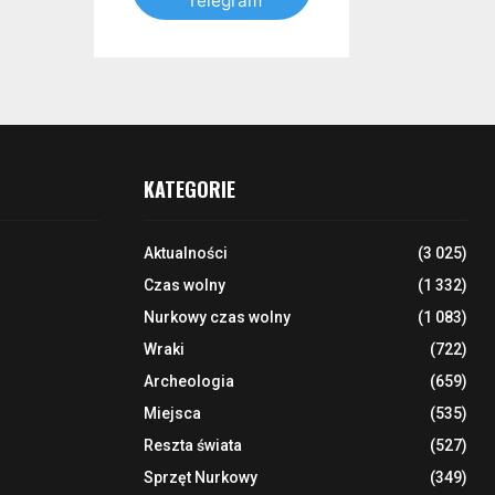
Telegram
KATEGORIE
Aktualności
(3 025)
Czas wolny
(1 332)
Nurkowy czas wolny
(1 083)
Wraki
(722)
Archeologia
(659)
Miejsca
(535)
Reszta świata
(527)
Sprzęt Nurkowy
(349)