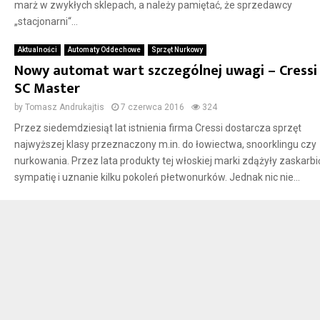
marż w zwykłych sklepach, a należy pamiętać, że sprzedawcy
„stacjonarni“...
Aktualności
Automaty Oddechowe
Sprzęt Nurkowy
Nowy automat wart szczególnej uwagi – Cressi
SC Master
by
Tomasz Andrukajtis
7 czerwca 2016
324
Przez siedemdziesiąt lat istnienia firma Cressi dostarcza sprzęt
najwyższej klasy przeznaczony m.in. do łowiectwa, snoorklingu czy
nurkowania. Przez lata produkty tej włoskiej marki zdążyły zaskarbi
sympatię i uznanie kilku pokoleń płetwonurków. Jednak nic nie...