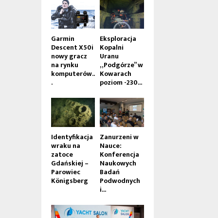
Garmin
Eksploracja
Descent X50i
Kopalni
nowy gracz
Uranu
na rynku
„Podgórze” w
komputerów..
Kowarach
.
poziom -230...
Identyfikacja
Zanurzeni w
wraku na
Nauce:
zatoce
Konferencja
Gdańskiej –
Naukowych
Parowiec
Badań
Königsberg
Podwodnych
i...