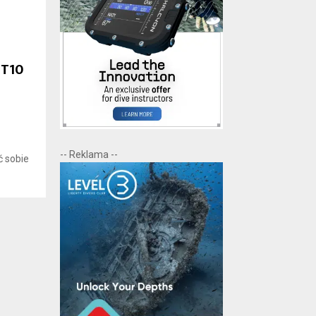
 T10
-- Reklama --
ć sobie