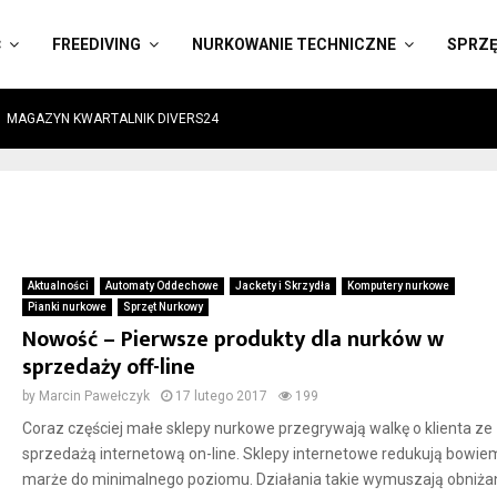
Ć
FREEDIVING
NURKOWANIE TECHNICZNE
SPRZ
MAGAZYN KWARTALNIK DIVERS24
Aktualności
Automaty Oddechowe
Jackety i Skrzydła
Komputery nurkowe
Pianki nurkowe
Sprzęt Nurkowy
Nowość – Pierwsze produkty dla nurków w
sprzedaży off-line
by
Marcin Pawełczyk
17 lutego 2017
199
Coraz częściej małe sklepy nurkowe przegrywają walkę o klienta ze
sprzedażą internetową on-line. Sklepy internetowe redukują bowie
marże do minimalnego poziomu. Działania takie wymuszają obniża