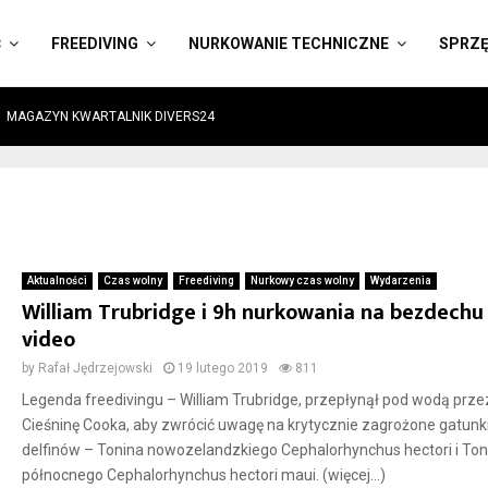
Ć
FREEDIVING
NURKOWANIE TECHNICZNE
SPRZ
MAGAZYN KWARTALNIK DIVERS24
Aktualności
Czas wolny
Freediving
Nurkowy czas wolny
Wydarzenia
William Trubridge i 9h nurkowania na bezdechu
video
by
Rafał Jędrzejowski
19 lutego 2019
811
Legenda freedivingu – William Trubridge, przepłynął pod wodą prze
Cieśninę Cooka, aby zwrócić uwagę na krytycznie zagrożone gatunk
delfinów – Tonina nowozelandzkiego Cephalorhynchus hectori i Ton
północnego Cephalorhynchus hectori maui. (więcej…)