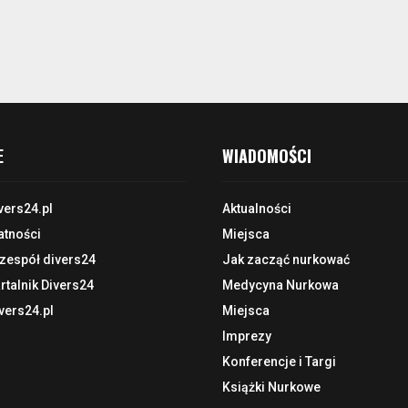
E
WIADOMOŚCI
vers24.pl
Aktualności
atności
Miejsca
 zespół divers24
Jak zacząć nurkować
talnik Divers24
Medycyna Nurkowa
vers24.pl
Miejsca
Imprezy
Konferencje i Targi
Książki Nurkowe