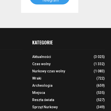
Telegram
KATEGORIE
Aktualności
(3 025)
Czas wolny
(1 332)
Nurkowy czas wolny
(1 083)
Wraki
(722)
Archeologia
(659)
Miejsca
(535)
Reszta świata
(527)
Sprzęt Nurkowy
(349)