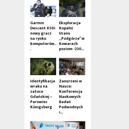
Garmin
Eksploracja
Descent X50i
Kopalni
nowy gracz
Uranu
na rynku
„Podgórze” w
komputerów..
Kowarach
.
poziom -230...
Identyfikacja
Zanurzeni w
wraku na
Nauce:
zatoce
Konferencja
Gdańskiej –
Naukowych
Parowiec
Badań
Königsberg
Podwodnych
i...