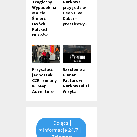
Tragiczny
Nurkowa
Wypadek na
przygoda w
Malcie:
Deep Dive
Śmierć
Dubai –
Dwóch
prestiżowy...
Polskich
Nurków
Przyszłość
Szkolenie z
jednostek
Human
CCR i zmiany
Factors w
w Deep
Nurkowaniu i
Adventure...
Wizyta...
Dołącz |
Informacje 24/7 |