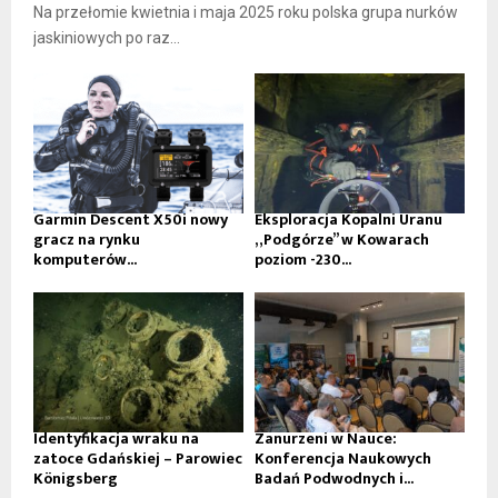
Na przełomie kwietnia i maja 2025 roku polska grupa nurków
jaskiniowych po raz...
Garmin Descent X50i nowy
Eksploracja Kopalni Uranu
gracz na rynku
„Podgórze” w Kowarach
komputerów...
poziom -230...
Identyfikacja wraku na
Zanurzeni w Nauce:
zatoce Gdańskiej – Parowiec
Konferencja Naukowych
Königsberg
Badań Podwodnych i...