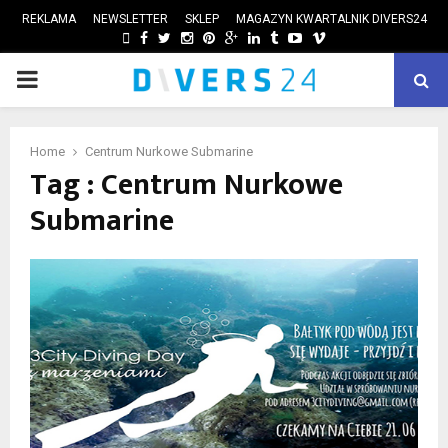
REKLAMA
NEWSLETTER
SKLEP
MAGAZYN KWARTALNIK DIVERS24
FACEBOOK
TWITTER
INSTAGRAM
PINTEREST
GOOGLE
LINKEDIN
TUMBLR
YOUTUBE
VIMEO
PRIMARY
ube
MENU
Home
Centrum Nurkowe Submarine
Tag : Centrum Nurkowe
Submarine