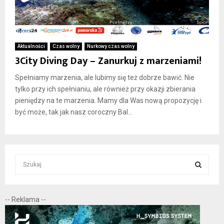
Aktualności
Czas wolny
Nurkowy czas wolny
3City Diving Day – Zanurkuj z marzeniami!
Spełniamy marzenia, ale lubimy się też dobrze bawić. Nie
tylko przy ich spełnianiu, ale również przy okazji zbierania
pieniędzy na te marzenia. Mamy dla Was nową propozycję i
być może, tak jak nasz coroczny Bal...
S
e
a
S
r
-- Reklama --
c
E
h
f