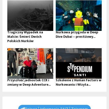
Tragiczny Wypadek na
Nurkowa przygoda w Deep
Malcie: Śmierć Dwóch
Dive Dubai – prestiżowy...
Polskich Nurków
Przyszłość jednostek CCR i
Szkolenie z Human Factors w
zmiany w Deep Adventure...
Nurkowaniu i Wizyta...