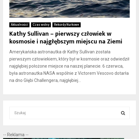
Aktualności
Czas wolny
Rekordy Nurkowe
Kathy Sullivan – pierwszy człowiek w
kosmosie i najgłębszym miejscu na Ziemi
Amerykańska astronautka dr Kathy Sullivan została
pierwszym człowiekiem, który był w kosmosie oraz odwiedził
najgłębiej położone miejsce na naszej planecie. 6 czerwca,
była astronautka NASA wspólnie z Victorem Vescovo dotarła
na dno Głębi Challengera, najgłębiej...
S
e
a
S
r
-- Reklama --
c
E