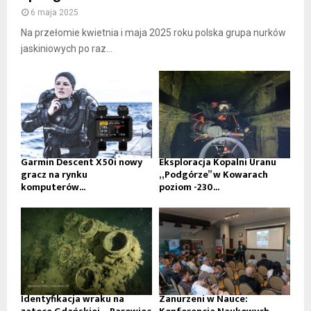
6 maja 2025
Na przełomie kwietnia i maja 2025 roku polska grupa nurków
jaskiniowych po raz...
Garmin Descent X50i nowy
Eksploracja Kopalni Uranu
gracz na rynku
„Podgórze” w Kowarach
komputerów...
poziom -230...
Identyfikacja wraku na
Zanurzeni w Nauce: