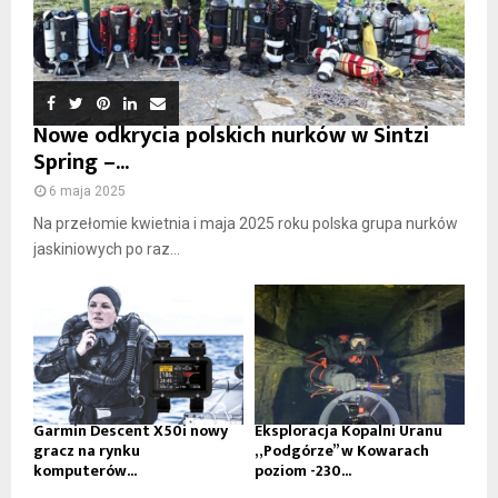
Nowe odkrycia polskich nurków w Sintzi
Spring –...
6 maja 2025
Na przełomie kwietnia i maja 2025 roku polska grupa nurków
jaskiniowych po raz...
Garmin Descent X50i nowy
Eksploracja Kopalni Uranu
gracz na rynku
„Podgórze” w Kowarach
komputerów...
poziom -230...