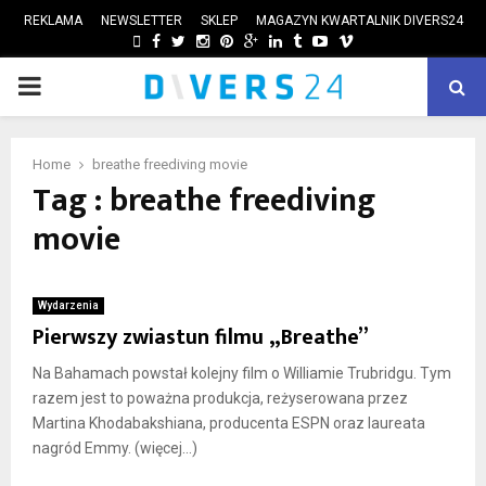
REKLAMA
NEWSLETTER
SKLEP
MAGAZYN KWARTALNIK DIVERS24
FACEBOOK
TWITTER
INSTAGRAM
PINTEREST
GOOGLE
LINKEDIN
TUMBLR
YOUTUBE
VIMEO
PRIMARY
ube
MENU
Home
breathe freediving movie
Tag : breathe freediving
movie
Wydarzenia
Pierwszy zwiastun filmu „Breathe”
Na Bahamach powstał kolejny film o Williamie Trubridgu. Tym
razem jest to poważna produkcja, reżyserowana przez
Martina Khodabakshiana, producenta ESPN oraz laureata
nagród Emmy. (więcej…)