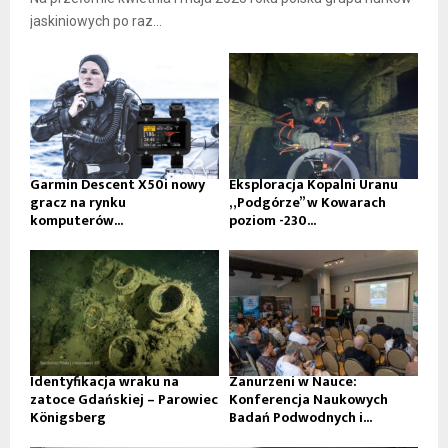
jaskiniowych po raz...
Garmin Descent X50i nowy
Eksploracja Kopalni Uranu
gracz na rynku
„Podgórze” w Kowarach
komputerów...
poziom -230...
Identyfikacja wraku na
Zanurzeni w Nauce:
zatoce Gdańskiej – Parowiec
Konferencja Naukowych
Königsberg
Badań Podwodnych i...