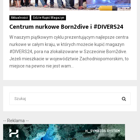
Aktualności
Gdzie Kupić Magazyn
Centrum nurkowe Born2dive i #DIVERS24
W naszym piątkowym cyklu prezentującym najlepsze centra
nurkowe w całym kraju, w których możecie kupić magazyn
#DIVERS24, pora na zlokalizowane w Szczecinie Born2dive.
Jeżeli mieszkacie w województwie Zachodniopomorskim, to
miejsce na pewno nie jest wam...
S
e
a
S
r
-- Reklama --
c
E
h
f
A