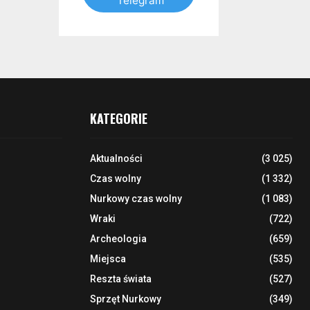
Telegram
KATEGORIE
Aktualności
(3 025)
Czas wolny
(1 332)
Nurkowy czas wolny
(1 083)
Wraki
(722)
Archeologia
(659)
Miejsca
(535)
Reszta świata
(527)
Sprzęt Nurkowy
(349)