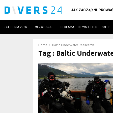
JAK ZACZĄĆ NURKOWA
9 SIERPNIA 2026
ZALOGUJ
REKLAMA
NEWSLETTER
SKLEP
ube
Home
Baltic Underwater Reasearch
Tag : Baltic Underwat