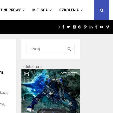
ĘT NURKOWY
MIEJSCA
SZKOLENIA
FACEBOOK
TWITTER
INSTAGRAM
PINTEREST
GOOGLE
LINKEDIN
TUMBLR
YOUT
V
S
e
a
S
r
-- Reklama --
c
E
em
h
f
A
o
r
R
kazję
:
C
ym,
H