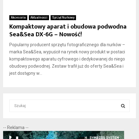
Akcesoria
Aktualności
Sprzęt Nurkowy
Kompaktowy aparat i obudowa podwodna
Sea&Sea DX-6G – Nowość!
Popularny producent sprzętu fotograficznego dla nurków –
marka Sea&Sea, wypuścił na rynek nowy produkt w postaci
kompaktowego aparatu cyfrowego i dedykowanej do niego
obudowy podwodnej. Zestaw trafił już do oferty Sea&Sea i
jest dostępny w...
S
e
a
S
r
-- Reklama --
c
E
h