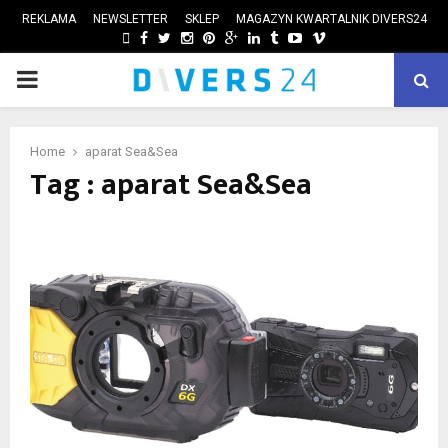
REKLAMA
NEWSLETTER
SKLEP
MAGAZYN KWARTALNIK DIVERS24
FACEBOOK
TWITTER
INSTAGRAM
PINTEREST
GOOGLE
LINKEDIN
TUMBLR
YOUTUBE
VIMEO
PRIMARY
ube
MENU
Home
aparat Sea&Sea
Tag : aparat Sea&Sea