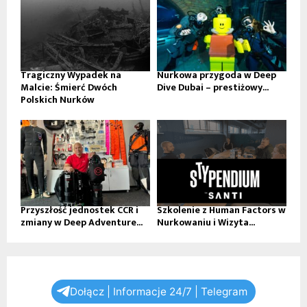
Tragiczny Wypadek na
Nurkowa przygoda w Deep
Malcie: Śmierć Dwóch
Dive Dubai – prestiżowy...
Polskich Nurków
Przyszłość jednostek CCR i
Szkolenie z Human Factors w
zmiany w Deep Adventure...
Nurkowaniu i Wizyta...
Dołącz | Informacje 24/7 | Telegram