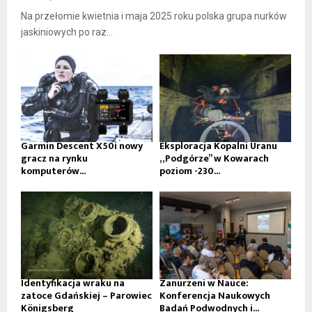
Na przełomie kwietnia i maja 2025 roku polska grupa nurków
jaskiniowych po raz...
Garmin Descent X50i nowy
Eksploracja Kopalni Uranu
gracz na rynku
„Podgórze” w Kowarach
komputerów...
poziom -230...
Identyfikacja wraku na
Zanurzeni w Nauce:
zatoce Gdańskiej – Parowiec
Konferencja Naukowych
Königsberg
Badań Podwodnych i...