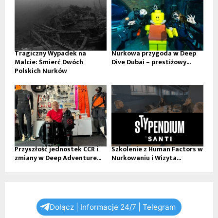
Tragiczny Wypadek na
Nurkowa przygoda w Deep
Malcie: Śmierć Dwóch
Dive Dubai – prestiżowy...
Polskich Nurków
Przyszłość jednostek CCR i
Szkolenie z Human Factors w
zmiany w Deep Adventure...
Nurkowaniu i Wizyta...
Dołącz | Informacje 24/7 | Telegram