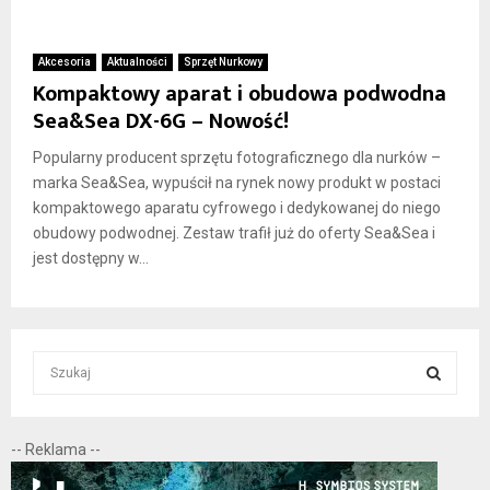
Akcesoria
Aktualności
Sprzęt Nurkowy
Kompaktowy aparat i obudowa podwodna
Sea&Sea DX-6G – Nowość!
Popularny producent sprzętu fotograficznego dla nurków –
marka Sea&Sea, wypuścił na rynek nowy produkt w postaci
kompaktowego aparatu cyfrowego i dedykowanej do niego
obudowy podwodnej. Zestaw trafił już do oferty Sea&Sea i
jest dostępny w...
S
e
a
S
r
-- Reklama --
c
E
h