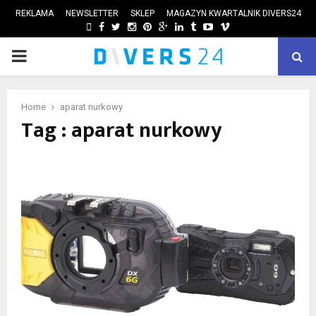
REKLAMA
NEWSLETTER
SKLEP
MAGAZYN KWARTALNIK DIVERS24
FACEBOOK
TWITTER
INSTAGRAM
PINTEREST
GOOGLE
LINKEDIN
TUMBLR
YOUTUBE
VIMEO
PRIMARY
ube
MENU
Home
aparat nurkowy
Tag : aparat nurkowy