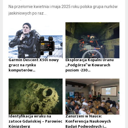
Na przełomie kwietnia i maja 2025 roku polska grupa nurków
jaskiniowych po raz...
Garmin Descent X50i nowy
Eksploracja Kopalni Uranu
gracz na rynku
„Podgórze” w Kowarach
komputerów...
poziom -230...
Identyfikacja wraku na
Zanurzeni w Nauce:
zatoce Gdańskiej – Parowiec
Konferencja Naukowych
Königsberg
Badań Podwodnych i...