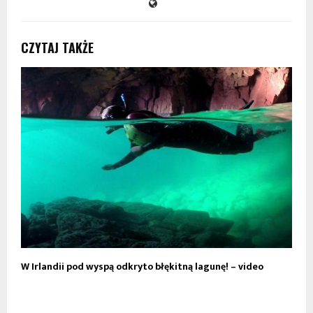
CZYTAJ TAKŻE
W Irlandii pod wyspą odkryto błękitną lagunę! – video
D