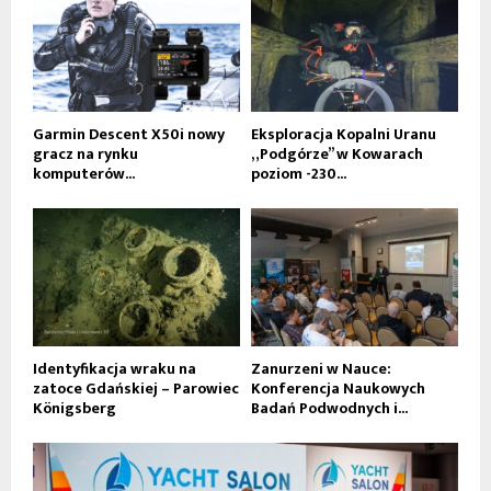
Garmin Descent X50i nowy
Eksploracja Kopalni Uranu
gracz na rynku
„Podgórze” w Kowarach
komputerów...
poziom -230...
Identyfikacja wraku na
Zanurzeni w Nauce:
zatoce Gdańskiej – Parowiec
Konferencja Naukowych
Königsberg
Badań Podwodnych i...