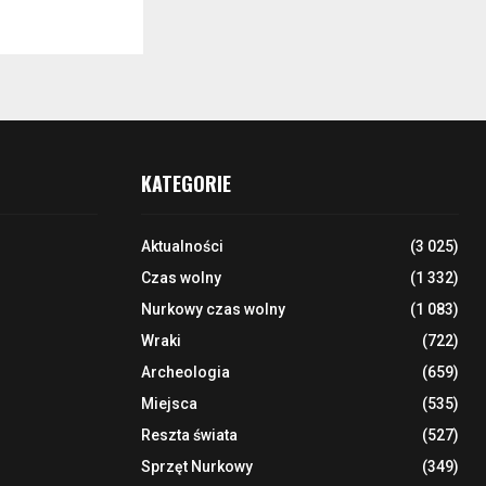
KATEGORIE
Aktualności
(3 025)
Czas wolny
(1 332)
Nurkowy czas wolny
(1 083)
Wraki
(722)
Archeologia
(659)
Miejsca
(535)
Reszta świata
(527)
Sprzęt Nurkowy
(349)