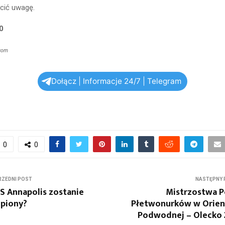
cić uwagę.
0
.com
Dołącz | Informacje 24/7 | Telegram
0
0
ZEDNI POST
NASTĘPNY 
 Annapolis zostanie
Mistrzostwa P
opiony?
Płetwonurków w Orien
Podwodnej – Olecko 