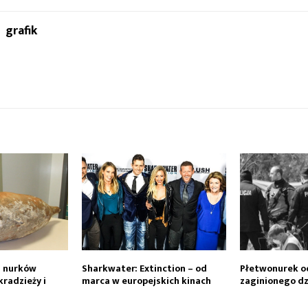
grafik
h nurków
Sharkwater: Extinction – od
Płetwonurek od
kradzieży i
marca w europejskich kinach
zaginionego d