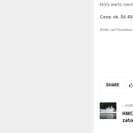
który warto zwró
Cena: ok. $6.40
Źródło: carl-f-bucherer
SHARE
POPR
HMCS
zat