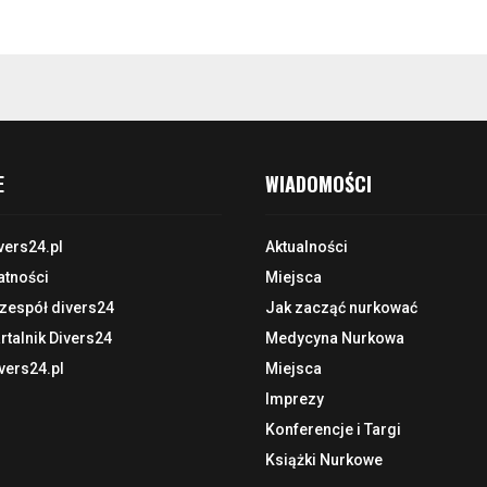
E
WIADOMOŚCI
vers24.pl
Aktualności
atności
Miejsca
 zespół divers24
Jak zacząć nurkować
talnik Divers24
Medycyna Nurkowa
vers24.pl
Miejsca
Imprezy
Konferencje i Targi
Książki Nurkowe