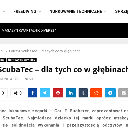
Ć
FREEDIVING
NURKOWANIE TECHNICZNE
SPRZ
MAGAZYN KWARTALNIK DIVERS24
ci
Patravi ScubaTec – dla tych co w głębinach
lny
Nurkowy czas wolny
ScubaTec – dla tych co w głębinac
nia 2014
0
59
0
0
ąca luksusowe zegarki – Carl F. Bucherer, zaprezentował 
 – ScubaTec. Najmłodsze dziecko tej marki oprócz atrakc
e się solidnością wykonania i przejrzystością odczytów n