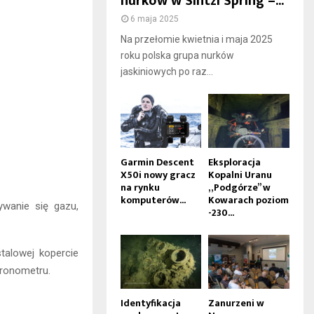
nurków w Sintzi Spring –...
6 maja 2025
Na przełomie kwietnia i maja 2025
roku polska grupa nurków
jaskiniowych po raz...
Garmin Descent
Eksploracja
X50i nowy gracz
Kopalni Uranu
na rynku
„Podgórze” w
komputerów...
Kowarach poziom
wanie się gazu,
-230...
talowej kopercie
hronometru.
Identyfikacja
Zanurzeni w