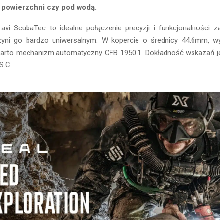
powierzchni czy pod wodą.
avi ScubaTec to idealne połączenie precyzji i funkcjonalności 
zyni go bardzo uniwersalnym. W kopercie o średnicy 44.6mm, wy
warto mechanizm automatyczny CFB 1950.1. Dokładność wskazań j
S.C.