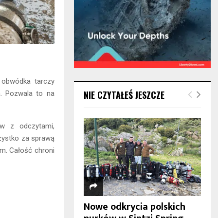
 obwódka tarczy
NIE CZYTAŁEŚ JESZCZE
. Pozwala to na
ów z odczytami,
szystko za sprawą
em. Całość chroni
Nowe odkrycia polskich