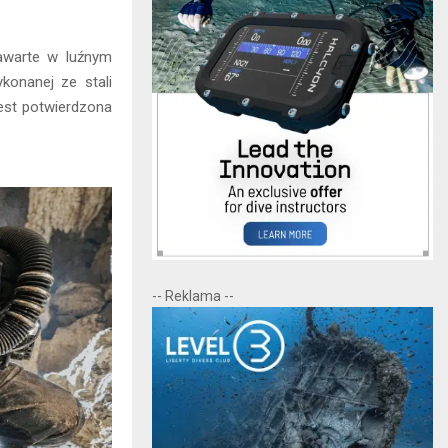
zawarte w luźnym
konanej ze stali
est potwierdzona
-- Reklama --