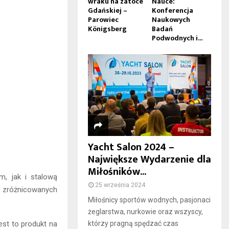
wraku na zatoce
Nauce:
Gdańskiej –
Konferencja
Parowiec
Naukowych
Königsberg
Badań
Podwodnych i...
Yacht Salon 2024 –
Największe Wydarzenie dla
Miłośników...
, jak i stalową
25 września 2024
 zróżnicowanych
Miłośnicy sportów wodnych, pasjonaci
żeglarstwa, nurkowie oraz wszyscy,
jest to produkt na
którzy pragną spędzać czas