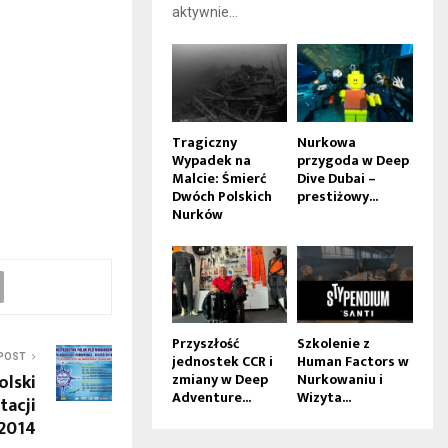
aktywnie...
Tragiczny
Nurkowa
Wypadek na
przygoda w Deep
Malcie: Śmierć
Dive Dubai –
Dwóch Polskich
prestiżowy...
Nurków
Przyszłość
Szkolenie z
jednostek CCR i
Human Factors w
POST
zmiany w Deep
Nurkowaniu i
olski
Adventure...
Wizyta...
tacji
2014