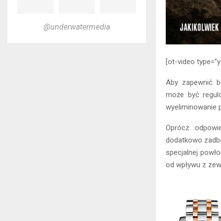
@underwatermedia
[ot-video type=
Aby zapewnić b
może być regul
wyeliminowanie p
Oprócz odpowie
dodatkowo zadban
specjalnej powło
od wpływu z zew