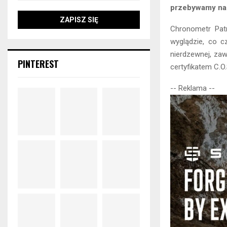
przebywamy na 
Chronometr Patr
wyglądzie, co c
nierdzewnej, za
PINTEREST
certyfikatem C.O.
-- Reklama --