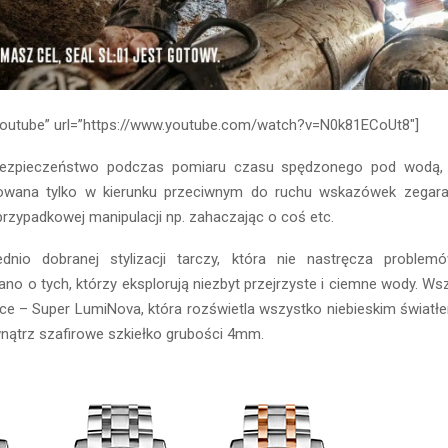
”youtube” url=”https://www.youtube.com/watch?v=N0k81ECoUt8″]
ezpieczeństwo podczas pomiaru czasu spędzonego pod wodą,
owana tylko w kierunku przeciwnym do ruchu wskazówek zegara
rzypadkowej manipulacji np. zahaczając o coś etc.
dnio dobranej stylizacji tarczy, która nie nastręcza problem
o o tych, którzy eksplorują niezbyt przejrzyste i ciemne wody. W
ce – Super LumiNova, która rozświetla wszystko niebieskim światł
nątrz szafirowe szkiełko grubości 4mm.