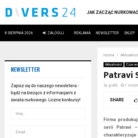
JAK ZACZĄĆ NURKOWA
8 SIERPNIA 2026
ZALOGUJ
REKLAMA
NEWSLETTER
SKLEP
ube
Home
Aktualnoś
Aktualności
Czas wo
NEWSLETTER
Patravi 
Zapisz się do naszego newsletera -
by
grafik
7 sierp
bądż na bieżąco z informacjami z
SHARE
świata nurkowego. Liczne konkursy!
Firma produkuj
serii Patravi
charakteryzuj