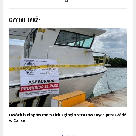
CZYTAJ TAKŻE
Dwóch biologów morskich zginęło stratowanych przez łódź
N
w Cancun
t