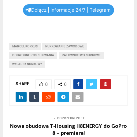
Dołącz | Informacje 24/7 | Telegram
MARCEL KORKUŚ
NURKOWANIE ZAWODOWE
PODWODNE POSZUKIWANIA
RATOWNICTWO NURKOWE
WYPADEK NURKOWY
SHARE
0
0
POPRZEDNI POST
Nowa obudowa T-Housing H8ENERGY do GoPro
8 – premiera!