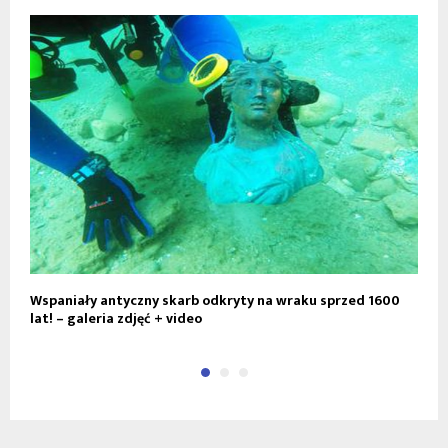
Wspaniały antyczny skarb odkryty na wraku sprzed 1600
N
lat! – galeria zdjęć + video
v