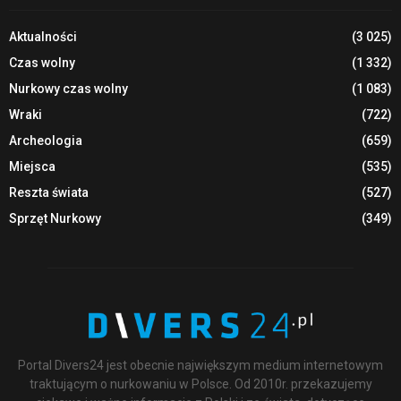
Aktualności
(3 025)
Czas wolny
(1 332)
Nurkowy czas wolny
(1 083)
Wraki
(722)
Archeologia
(659)
Miejsca
(535)
Reszta świata
(527)
Sprzęt Nurkowy
(349)
Portal Divers24 jest obecnie największym medium internetowym
traktującym o nurkowaniu w Polsce. Od 2010r. przekazujemy