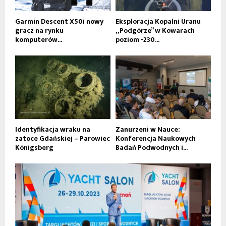
Garmin Descent X50i nowy
Eksploracja Kopalni Uranu
gracz na rynku
„Podgórze” w Kowarach
komputerów...
poziom -230...
Identyfikacja wraku na
Zanurzeni w Nauce:
zatoce Gdańskiej – Parowiec
Konferencja Naukowych
Königsberg
Badań Podwodnych i...