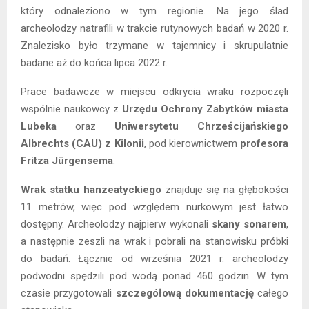
który odnaleziono w tym regionie. Na jego ślad
archeolodzy natrafili w trakcie rutynowych badań w 2020 r.
Znalezisko było trzymane w tajemnicy i skrupulatnie
badane aż do końca lipca 2022 r.
Prace badawcze w miejscu odkrycia wraku rozpoczęli
wspólnie naukowcy z
Urzędu Ochrony Zabytków miasta
Lubeka
oraz
Uniwersytetu Chrześcijańskiego
Albrechts (CAU) z Kilonii
, pod kierownictwem
profesora
Fritza Jürgensema
.
Wrak statku hanzeatyckiego
znajduje się na głębokości
11 metrów, więc pod względem nurkowym jest łatwo
dostępny. Archeolodzy najpierw wykonali
skany sonarem
,
a następnie zeszli na wrak i pobrali na stanowisku próbki
do badań. Łącznie od września 2021 r. archeolodzy
podwodni spędzili pod wodą ponad 460 godzin. W tym
czasie przygotowali
szczegółową dokumentację
całego