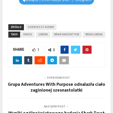
ŹRÓDŁO
SCIENCES ET AVENIR
TAGS
HANZA
LUBEKA
WRAK HANZEATYCKI
WRAK LUBEKA
SHARE
1
0
POPRZEDNI POST
Grupa Adventures With Purpose odnalazła ciało
zaginionej szesnastolatki
NASTĘPNY POST