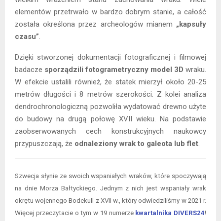
elementów przetrwało w bardzo dobrym stanie, a całość
została określona przez archeologów mianem
„kapsuły
czasu”
.
Dzięki stworzonej dokumentacji fotograficznej i filmowej
badacze
sporządzili fotogrametryczny model 3D
wraku.
W efekcie ustalili również, że statek mierzył około 20-25
metrów długości i 8 metrów szerokości. Z kolei analiza
dendrochronologiczną pozwoliła wydatować drewno użyte
do budowy na drugą połowę XVII wieku. Na podstawie
zaobserwowanych cech konstrukcyjnych naukowcy
przypuszczają, że
odnaleziony wrak to galeota lub flet
.
Szwecja słynie ze swoich wspaniałych wraków, które spoczywają
na dnie Morza Bałtyckiego. Jednym z nich jest wspaniały wrak
okrętu wojennego Bodekull z XVII w., który odwiedziliśmy w 2021 r.
Więcej przeczytacie o tym w 19 numerze
kwartalnika DIVERS24
!