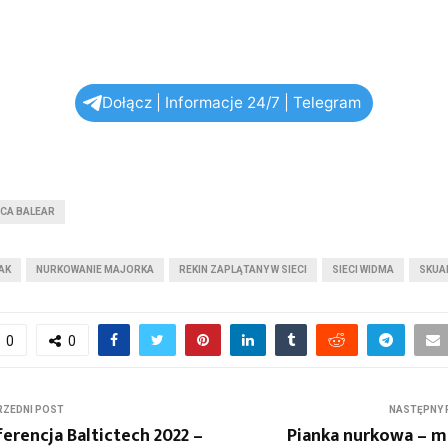
Dołącz | Informacje 24/7 | Telegram
CA BALEAR
AK
NURKOWANIE MAJORKA
REKIN ZAPLĄTANY W SIECI
SIECI WIDMA
SKUA
0
0
ZEDNI POST
NASTĘPNY 
erencja Baltictech 2022 –
Pianka nurkowa – m