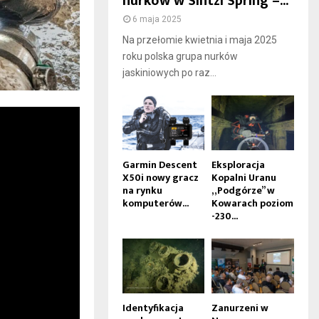
nurków w Sintzi Spring –...
6 maja 2025
Na przełomie kwietnia i maja 2025
roku polska grupa nurków
jaskiniowych po raz...
Garmin Descent
Eksploracja
X50i nowy gracz
Kopalni Uranu
na rynku
„Podgórze” w
komputerów...
Kowarach poziom
-230...
Identyfikacja
Zanurzeni w