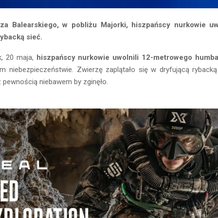
 Balearskiego, w pobliżu Majorki, hiszpańscy nurkowie uwo
ybacką sieć.
k, 20 maja,
hiszpańscy nurkowie uwolnili 12-metrowego humb
ym niebezpieczeństwie. Zwierzę zaplątało się w dryfującą rybacką 
z pewnością niebawem by zginęło.