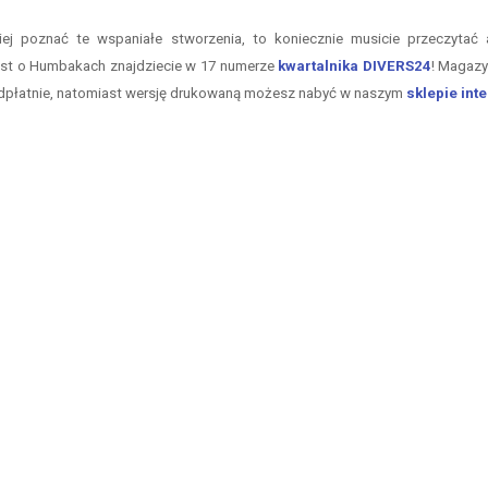
piej poznać te wspaniałe stworzenia, to koniecznie musicie przeczytać 
ekst o Humbakach znajdziecie w 17 numerze
kwartalnika DIVERS24
! Magazy
odpłatnie, natomiast wersję drukowaną możesz nabyć w naszym
sklepie in