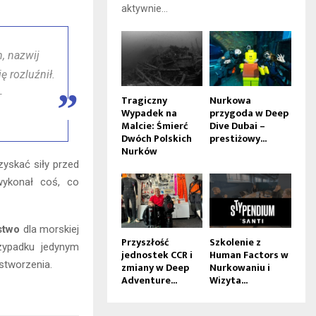
aktywnie...
, nazwij
ę rozluźnił.
–
Tragiczny
Nurkowa
Wypadek na
przygoda w Deep
Malcie: Śmierć
Dive Dubai –
Dwóch Polskich
prestiżowy...
Nurków
zyskać siły przed
 wykonał coś, co
stwo
dla morskiej
Przyszłość
Szkolenie z
zypadku jedynym
jednostek CCR i
Human Factors w
 stworzenia.
zmiany w Deep
Nurkowaniu i
Adventure...
Wizyta...