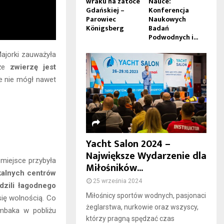
wraku na zatoce
Nauce:
Gdańskiej –
Konferencja
Parowiec
Naukowych
Königsberg
Badań
Podwodnych i...
ajorki zauważyła
 że
zwierzę jest
e nie mógł nawet
Yacht Salon 2024 –
Największe Wydarzenie dla
 miejsce przybyła
Miłośników...
kalnych centrów
25 września 2024
dzili łagodnego
Miłośnicy sportów wodnych, pasjonaci
się wolnością. Co
żeglarstwa, nurkowie oraz wszyscy,
mbaka w pobliżu
którzy pragną spędzać czas