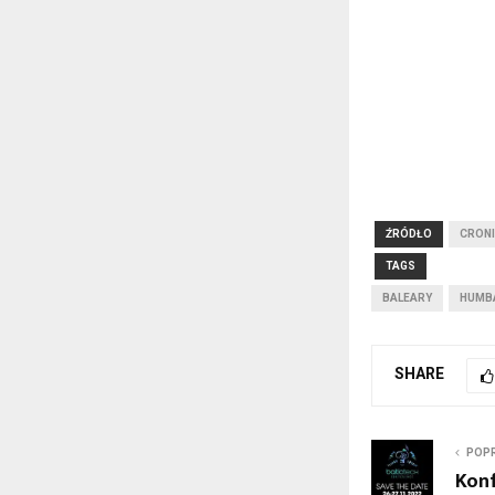
ŹRÓDŁO
CRONI
TAGS
BALEARY
HUMB
SHARE
POPR
Konf