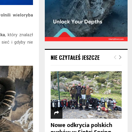
lnili wieloryba
aka
, który znalazł
sieć i gdyby nie
NIE CZYTAŁEŚ JESZCZE
Nowe odkrycia polskich