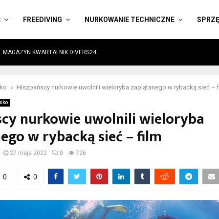
Ć
FREEDIVING
NURKOWANIE TECHNICZNE
SPRZ
MAGAZYN KWARTALNIK DIVERS24
sko
Hiszpańscy nurkowie uwolnili wieloryba zaplątanego w rybacką sieć – f
sko
cy nurkowie uwolnili wieloryba
ego w rybacką sieć – film
27 maja 2022
0
726
0
0