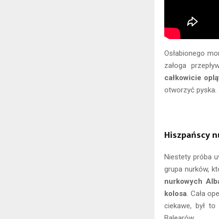
Osłabionego mor
załoga przepły
całkowicie opl
otworzyć pyska.
Hiszpańscy n
Niestety próba u
grupa nurków, k
nurkowych Alba
kolosa
. Cała op
ciekawe, był t
Balearów.