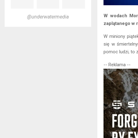
W wodach Morza
@underwatermedia
zaplątanego w r
W miniony piąte
się w śmierteln
pomoc ludzi, to 
-- Reklama --