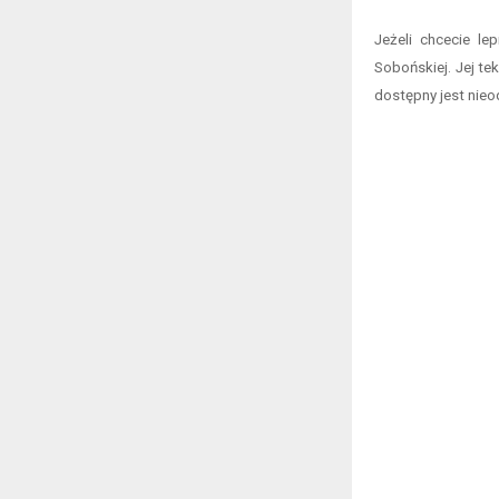
Jeżeli chcecie le
Sobońskiej. Jej t
dostępny jest nie