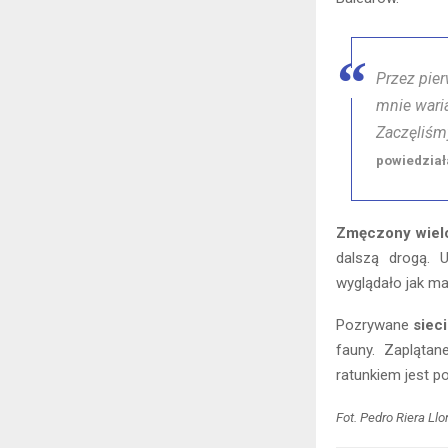
Przez pie
mnie waria
Zaczęliśm
powiedział
Zmęczony wielo
dalszą drogą. U
wyglądało jak ma
Pozrywane
siec
fauny. Zapląta
ratunkiem jest p
Fot. Pedro Riera Ll