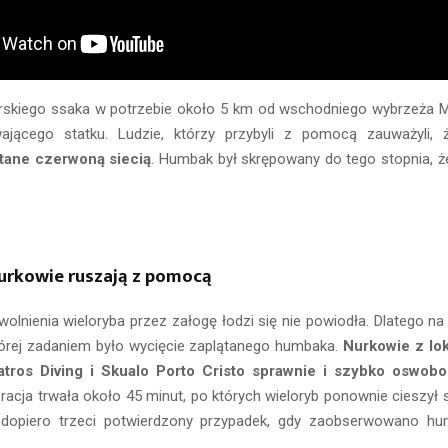
skiego ssaka w potrzebie około 5 km od wschodniego wybrzeża M
wającego statku. Ludzie, którzy przybyli z pomocą zauważyli,
ątane czerwoną siecią
. Humbak był skrępowany do tego stopnia, ż
urkowie ruszają z pomocą
wolnienia wieloryba przez załogę łodzi się nie powiodła. Dlatego na
tórej zadaniem było wycięcie zaplątanego humbaka.
Nurkowie z lo
tros Diving i Skualo Porto Cristo sprawnie i szybko oswobo
eracja trwała około 45 minut, po których wieloryb ponownie cieszył 
o dopiero trzeci potwierdzony przypadek, gdy zaobserwowano hu