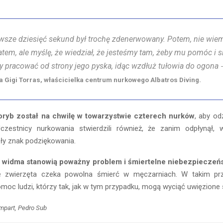
rwsze dziesięć sekund był trochę zdenerwowany. Potem, nie wiem
tem, ale myślę, że wiedział, że jesteśmy tam, żeby mu pomóc i si
y pracować od strony jego pyska, idąc wzdłuż tułowia do ogona
a Gigi Torras, właścicielka centrum nurkowego Albatros Diving.
ryb został na chwilę w towarzystwie czterech nurków
, aby od
czestnicy nurkowania stwierdzili również, że zanim odpłynął,
ły znak podziękowania.
i widma stanowią poważny problem i śmiertelne niebezpieczeń
ne zwierzęta czeka powolna śmierć w męczarniach. W takim pr
omoc ludzi, którzy tak, jak w tym przypadku, mogą wyciąć uwięzione
ompart, Pedro Sub