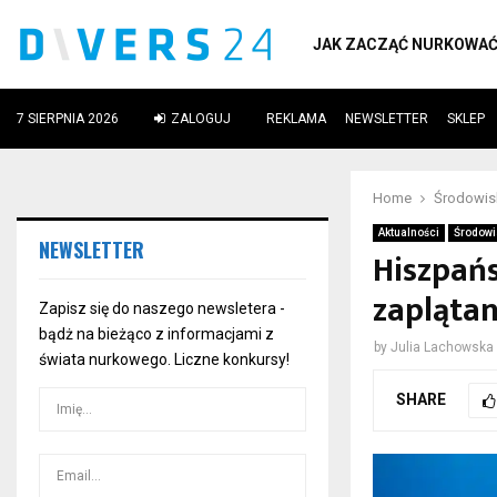
JAK ZACZĄĆ NURKOWA
7 SIERPNIA 2026
ZALOGUJ
REKLAMA
NEWSLETTER
SKLEP
ube
Home
Środowi
Aktualności
Środowi
NEWSLETTER
Hiszpańs
zaplątan
Zapisz się do naszego newsletera -
bądż na bieżąco z informacjami z
by
Julia Lachowska
świata nurkowego. Liczne konkursy!
SHARE