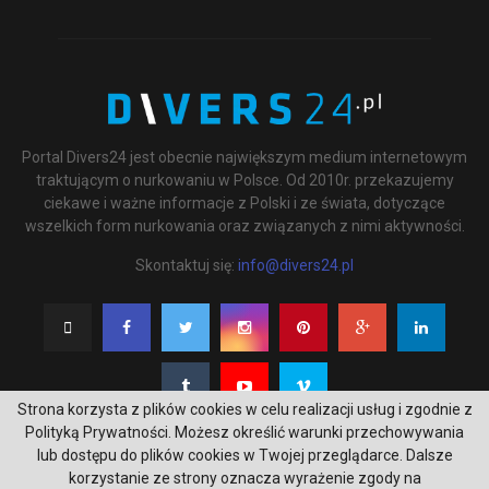
Portal Divers24 jest obecnie największym medium internetowym
traktującym o nurkowaniu w Polsce. Od 2010r. przekazujemy
ciekawe i ważne informacje z Polski i ze świata, dotyczące
wszelkich form nurkowania oraz związanych z nimi aktywności.
Skontaktuj się:
info@divers24.pl
Strona korzysta z plików cookies w celu realizacji usług i zgodnie z
Polityką Prywatności. Możesz określić warunki przechowywania
lub dostępu do plików cookies w Twojej przeglądarce. Dalsze
korzystanie ze strony oznacza wyrażenie zgody na
@2020 - underwatermedia.pl. All Right Reserved. Designed and Developed by