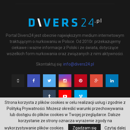
Portal Divers24 jest obecnie największym medium internetowym
traktującym o nurkowaniu w Polsce. Od 2010r. przekazujemy
ciekawe i ważne informacje z Polski i ze świata, dotyczące
wszelkich form nurkowania oraz związanych z nimi aktywności.
Skontaktuj się:
info@divers24.pl
Strona korzysta z plików cookies w celu realizacji usług i zgodnie z
Polityką Prywatności. Możesz określić warunki przechowywania
lub dostępu do plików cookies w Twojej przeglądarce. Dalsze
korzystanie ze strony oznacza wyrażenie zgody na
@2020 - underwatermedia.pl. All Right Reserved. Designed and Developed by
wykorzystywanie plików cookies.
Zgadzam się
Czytaj dalej
Tworzenie stron internetowych Gdańsk