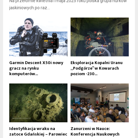
Na przełomie kwietnia i maja 2025 roku polska grupa nurków
jaskiniowych po raz...
Garmin Descent X50i nowy
Eksploracja Kopalni Uranu
gracz na rynku
„Podgórze” w Kowarach
komputerów...
poziom -230...
Identyfikacja wraku na
Zanurzeni w Nauce:
zatoce Gdańskiej – Parowiec
Konferencja Naukowych