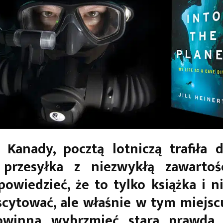
 Kanady, pocztą lotniczą trafiła 
i przesyłka z niezwykłą zawartośc
owiedzieć, że to tylko książka i n
cytować, ale właśnie w tym miejsc
winna wybrzmieć stara prawda,