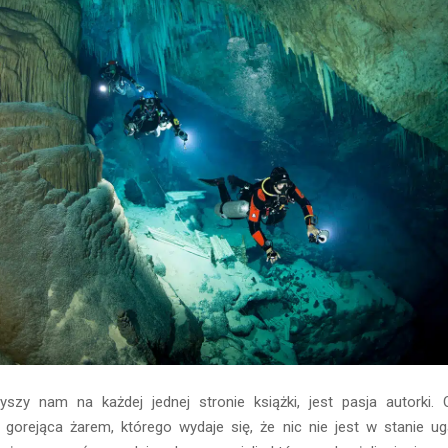
szy nam na każdej jednej stronie książki, jest pasja autorki. 
i gorejąca żarem, którego wydaje się, że nic nie jest w stanie ug