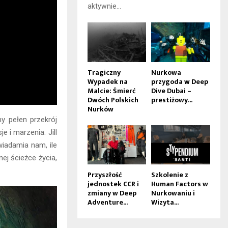
aktywnie...
Tragiczny
Nurkowa
Wypadek na
przygoda w Deep
Malcie: Śmierć
Dive Dubai –
Dwóch Polskich
prestiżowy...
Nurków
y pełen przekrój
e i marzenia. Jill
wiadamia nam, ile
ej ścieżce życia,
Przyszłość
Szkolenie z
jednostek CCR i
Human Factors w
zmiany w Deep
Nurkowaniu i
Adventure...
Wizyta...