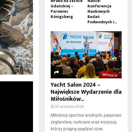
wraku na zatoce
Nauce:
Gdańskiej –
Konferencja
Parowiec
Naukowych
Königsberg
Badań
Podwodnych i...
Yacht Salon 2024 –
Największe Wydarzenie dla
Miłośników...
25 września 2024
Miłośnicy sportów wodnych, pasjonaci
żeglarstwa, nurkowie oraz wszyscy,
którzy pragną spędzać czas