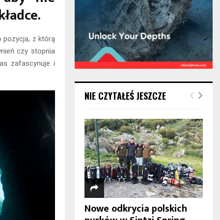
kładce.
o pozycja, z którą
nień czy stopnia
as zafascynuje i
NIE CZYTAŁEŚ JESZCZE
Nowe odkrycia polskich