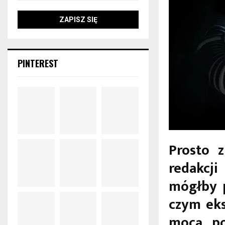
PINTEREST
Prosto z
redakcj
mógłby p
czym eks
mocą po