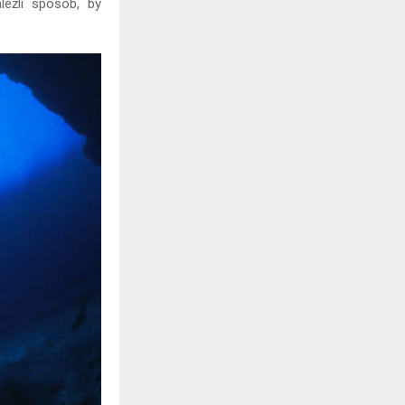
eźli sposób, by