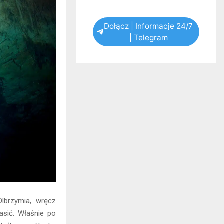
Dołącz | Informacje 24/7
| Telegram
Olbrzymia, wręcz
asić. Właśnie po