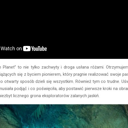
e Planet” to nie tylko zachwyty i droga usłana różami. Otrzymujem
iążących się z byciem pionierem, który pragnie realizować swoje pasj
o otwarty sposób dzieli się wszystkim. Również tym co trudne. Uś
 musiała podjąć i co poświęciła, aby postawić pierwsze kroki na obran
iezbyt licznego grona eksploratorów zalanych jaskiń.