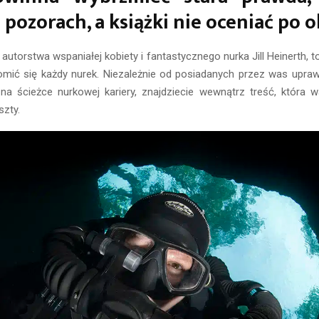
 pozorach, a książki nie oceniać po o
 autorstwa wspaniałej kobiety i fantastycznego nurka Jill Heinerth, t
omić się każdy nurek. Niezależnie od posiadanych przez was upraw
a ścieżce nurkowej kariery, znajdziecie wewnątrz treść, która w
szty.