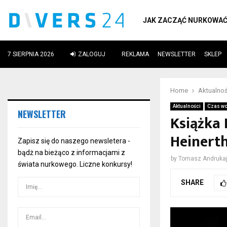
JAK ZACZĄĆ NURKOWA
7 SIERPNIA 2026
ZALOGUJ
REKLAMA
NEWSLETTER
SKLEP
ube
Home
Aktualnoś
Aktualności
Czas wo
NEWSLETTER
Książka 
Heinert
Zapisz się do naszego newsletera -
bądż na bieżąco z informacjami z
by
Tomasz Andrukaj
świata nurkowego. Liczne konkursy!
SHARE