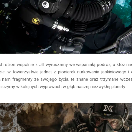
h stron wspólnie z Jill wyruszamy we wspaniałą podróż, a któż nie
ie, w towarzystwie jednej z pionierek nurkowania jaskiniowego i 
a nam fragmenty ze swojego życia, te znane oraz trzymane wcześn
iczymy w kolejnych wyprawach w głąb naszej niezwykłej planety.