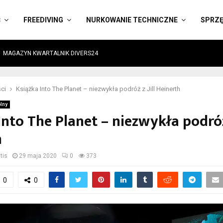
Ć
FREEDIVING
NURKOWANIE TECHNICZNE
SPRZ
MAGAZYN KWARTALNIK DIVERS24
ci
Książka Into The Planet – niezwykła podróż z Jill Heinerth
lny
Into The Planet – niezwykła podróż 
h
tis
29 maja 2020
0
373
0
0