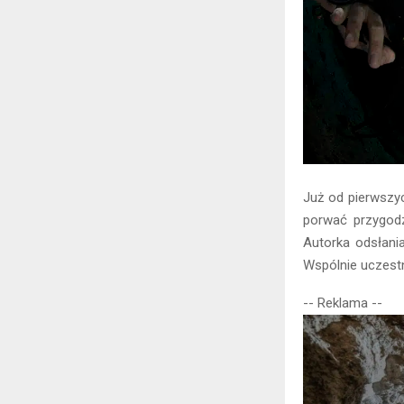
Już od pierwszyc
porwać przygodz
Autorka odsłani
Wspólnie uczestn
-- Reklama --