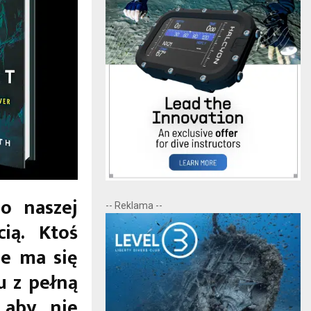
do naszej
-- Reklama --
ią. Ktoś
ie ma się
u z pełną
 aby nie