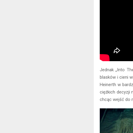
Jednak „Into Th
blasków i cieni w
Heinerth w bardz
ciężkich decyzji
chcąc wejść do n