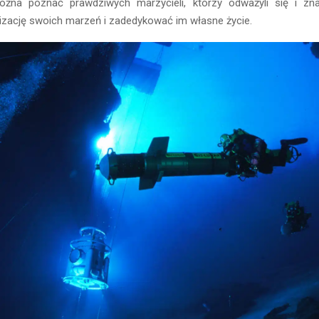
żna poznać prawdziwych marzycieli, którzy odważyli się i znal
izację swoich marzeń i zadedykować im własne życie.