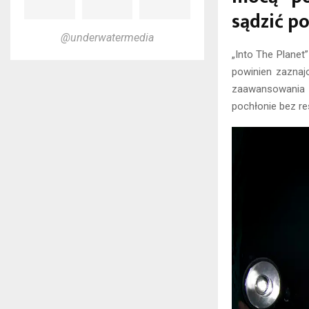
sądzić po
@underwatermedia
„Into The Planet”
powinien zaznaj
zaawansowania n
pochłonie bez re