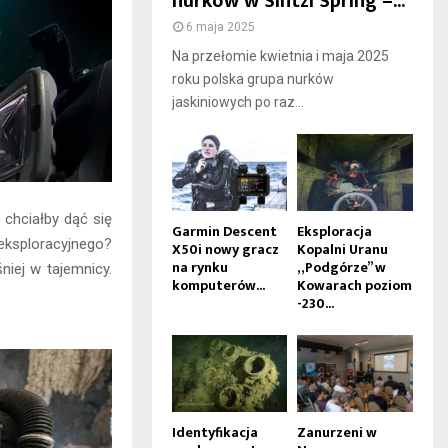
nurków w Sintzi Spring –...
6 maja 2025
Na przełomie kwietnia i maja 2025
roku polska grupa nurków
jaskiniowych po raz...
 chciałby dąć się
Garmin Descent
Eksploracja
eksploracyjnego?
X50i nowy gracz
Kopalni Uranu
na rynku
„Podgórze” w
iej w tajemnicy.
komputerów...
Kowarach poziom
-230...
Identyfikacja
Zanurzeni w