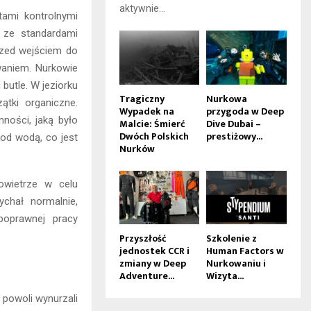
aktywnie...
tami kontrolnymi
i ze standardami
rzed wejściem do
waniem. Nurkowie
butle. W jeziorku
Tragiczny
Nurkowa
ątki organiczne.
Wypadek na
przygoda w Deep
ności, jaką było
Malcie: Śmierć
Dive Dubai –
Dwóch Polskich
prestiżowy...
pod wodą, co jest
Nurków
owietrze w celu
chał normalnie,
poprawnej pracy
Przyszłość
Szkolenie z
jednostek CCR i
Human Factors w
zmiany w Deep
Nurkowaniu i
Adventure...
Wizyta...
 powoli wynurzali