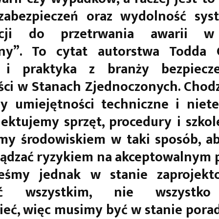
 zabezpieczeń oraz wydolność sys
zacji do przetrwania awarii w
zny”. To cytat autorstwa Todda C
 i praktyka z branży bezpiecz
ci w Stanach Zjednoczonych. Chodzi
y umiejętności techniczne i niet
jektujemy sprzęt, procedury i szkol
amy środowiskiem w taki sposób, a
ządzać ryzykiem na akceptowalnym 
teśmy jednak w stanie zaprojekt
zać wszystkim, nie wszystk
ieć, więc musimy być w stanie porad