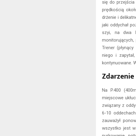
się do przejści
prędkością okoł
drżenie i delika
jaki oddychał po
szyi, na dwa l
monitorujących, 
Trener (płynący
niego i zapytał
kontynuowane. W
Zdarzenie
Na P.400 (400m
miejscowe ukłuc
związany z oddy
6-10 oddechach 
zauważył ponow
wszystko jest w
nurkowanie, pot