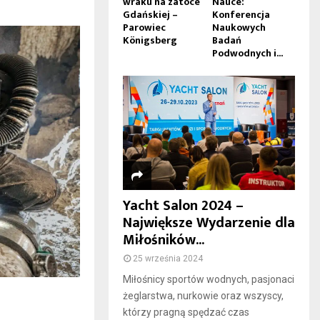
wraku na zatoce
Nauce:
Gdańskiej –
Konferencja
Parowiec
Naukowych
Königsberg
Badań
Podwodnych i...
Yacht Salon 2024 –
Największe Wydarzenie dla
Miłośników...
25 września 2024
Miłośnicy sportów wodnych, pasjonaci
żeglarstwa, nurkowie oraz wszyscy,
którzy pragną spędzać czas