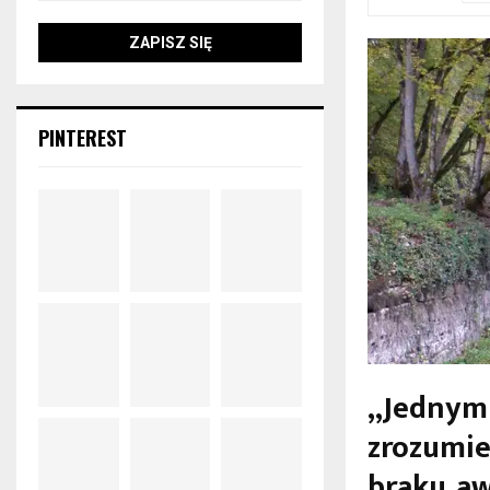
PINTEREST
„Jednym 
zrozumi
braku aw