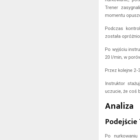
Trener zasygna
momentu opuszcz
Podczas kontrol
została opróżnio
Po wyjściu instr
20 l/min, w poró
Przez kolejne 2-3
Instruktor staż
uczucie, że coś b
Analiza
Podejście
Po nurkowaniu 