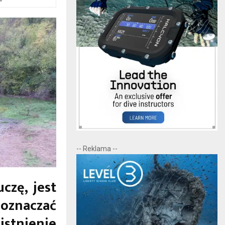
-- Reklama --
czę, jest
oznaczać
istnienie