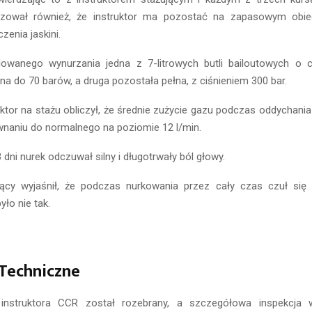
lizował również, że instruktor ma pozostać na zapasowym obi
enia jaskini.
owanego wynurzania jedna z 7-litrowych butli bailoutowych o c
na do 70 barów, a druga pozostała pełna, z ciśnieniem 300 bar.
uktor na stażu obliczył, że średnie zużycie gazu podczas oddychania
wnaniu do normalnego na poziomie 12 l/min.
 dni nurek odczuwał silny i długotrwały ból głowy.
ujący wyjaśnił, że podczas nurkowania przez cały czas czuł się 
yło nie tak.
 Techniczne
instruktora CCR został rozebrany, a szczegółowa inspekcja 