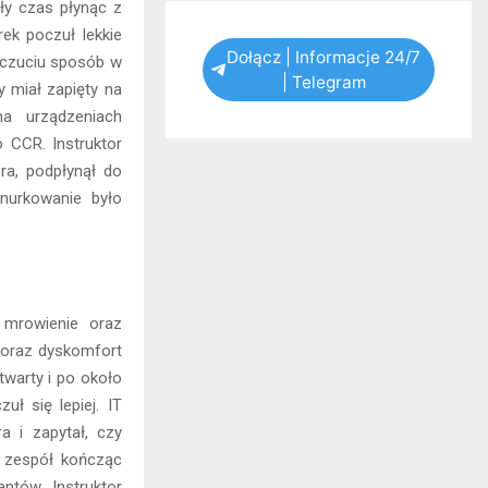
ły czas płynąc z
ek poczuł lekkie
Dołącz | Informacje 24/7
odczuciu sposób w
| Telegram
y miał zapięty na
na urządzeniach
o CCR. Instruktor
ra, podpłynął do
 nurkowanie było
 mrowienie oraz
 oraz dyskomfort
warty i po około
ł się lepiej. IT
 i zapytał, czy
ł zespół kończąc
ntów. Instruktor