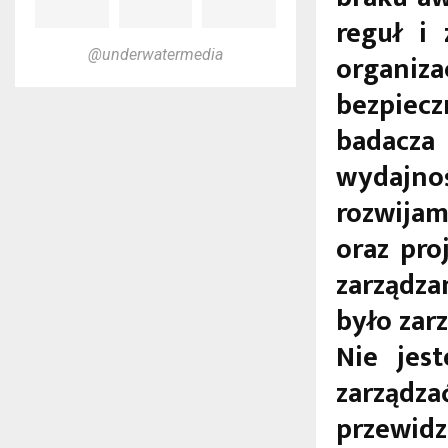
reguł i
@underwatermedia
organi
bezpiec
badacza
wydajnoś
rozwijam
oraz pro
zarządz
było zar
Nie jes
zarząd
przewidz