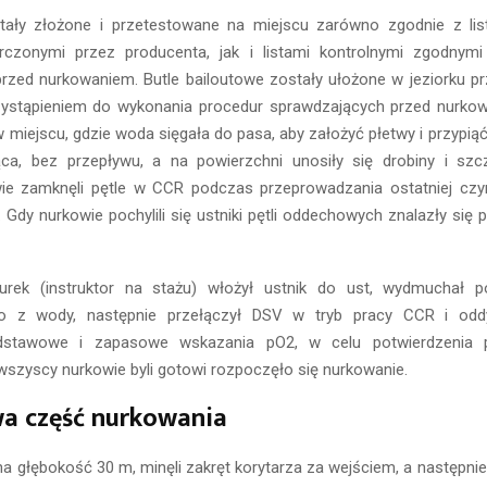
tały złożone i przetestowane na miejscu zarówno zgodnie z lis
rczonymi przez producenta, jak i listami kontrolnymi zgodnym
przed nurkowaniem. Butle bailoutowe zostały ułożone w jeziorku p
przystąpieniem do wykonania procedur sprawdzających przed nurko
 miejscu, gdzie woda sięgała do pasa, aby założyć płetwy i przypiąć 
ca, bez przepływu, a na powierzchni unosiły się drobiny i szcz
e zamknęli pętle w CCR podczas przeprowadzania ostatniej czyn
. Gdy nurkowie pochylili się ustniki pętli oddechowych znalazły się 
rek (instruktor na stażu) włożył ustnik do ust, wydmuchał p
o z wody, następnie przełączył DSV w tryb pracy CCR i oddy
dstawowe i zapasowe wskazania pO2, w celu potwierdzenia 
wszyscy nurkowie byli gotowi rozpoczęło się nurkowanie.
a część nurkowania
na głębokość 30 m, minęli zakręt korytarza za wejściem, a następnie