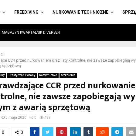
Ć
FREEDIVING
NURKOWANIE TECHNICZNE
SPRZ
MAGAZYN KWARTALNIK DIVERS24
ci
jące CCR przed nurkowaniem oraz listy kontrolne, nie zawsze zapobiegają 
ą sprzętową
lny
Praktyczne Porady
Ratownictwo
Szkolenia
prawdzające CCR przed nurkowani
ntrolne, nie zawsze zapobiegają 
ym z awarią sprzętową
5 maja 2020
0
438
0
0