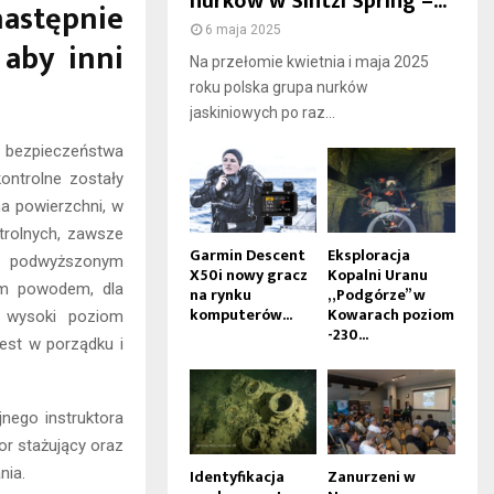
nurków w Sintzi Spring –...
następnie
6 maja 2025
 aby inni
Na przełomie kwietnia i maja 2025
roku polska grupa nurków
jaskiniowych po raz...
 bezpieczeństwa
kontrolne zostały
na powierzchni, w
trolnych, zawsze
Garmin Descent
Eksploracja
ny podwyższonym
X50i nowy gracz
Kopalni Uranu
ym powodem, dla
na rynku
„Podgórze” w
komputerów...
Kowarach poziom
i wysoki poziom
-230...
est w porządku i
nego instruktora
or stażujący oraz
nia.
Identyfikacja
Zanurzeni w