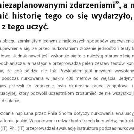
niezaplanowanymi zdarzeniami”, a 
ić historię tego co się wydarzyło,
 z tego uczyć.
a obiegu zamkniętym jednym z najlepszych sposobów zapewnienia
upewnienie się, że przed nurkowaniem złożenie jednostki i testy 
owo. Jednak nawet jeśli wykonuje się to z należytą starannością 
ochłaniacza, a następnie przeprowadza pełen zestaw testów kon
sa, że coś pójdzie nie tak. Przykładem jest incydent wywoła
podczas nurkowania w jaskini 400 metrów od wejścia. Jedyn
nicy przeżyli to zdarzenie, była skuteczna praca zespołowa 
uacyjnej, który pozwolił uczestnikom zrozumieć, że nie wszystko j
 działanie.
zdanie napisane przez Phila Shorta dotyczy nurkowania ewaluacyj
stemie jaskiń. W nurkowaniu udział brało trzech kursantów, instrukt
 (IT). Phil (IT) przeprowadzał ewaluację instruktora podczas nurkowa