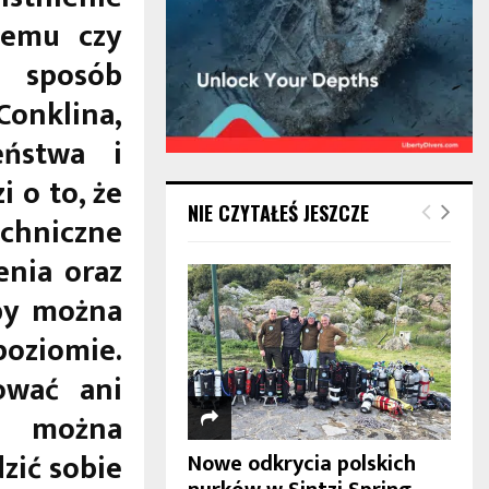
temu czy
 sposób
onklina,
eństwa i
 o to, że
NIE CZYTAŁEŚ JESZCZE
echniczne
enia oraz
by można
poziomie.
ować ani
o można
zić sobie
Nowe odkrycia polskich