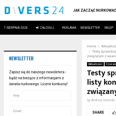
JAK ZACZĄĆ NURKOWA
7 SIERPNIA 2026
ZALOGUJ
REKLAMA
NEWSLETTER
SKLEP
ube
Home
Aktualnoś
Testy sprawdza
związanym z awari
NEWSLETTER
Aktualności
Czas wo
Testy s
Zapisz się do naszego newsletera -
bądż na bieżąco z informacjami z
listy ko
świata nurkowego. Liczne konkursy!
związan
by
Andrzej Górnicki
SHARE