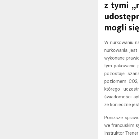
z tymi „
udostępn
mogli się
W nurkowaniu n
nurkowania jest 
wykonane prawidł
tym pakowanie p
pozostaje szan
poziomem CO2, 
którego uczest
świadomości syt
że konieczne jest
Poniższe sprawo
we francuskim sy
Instruktor Trener