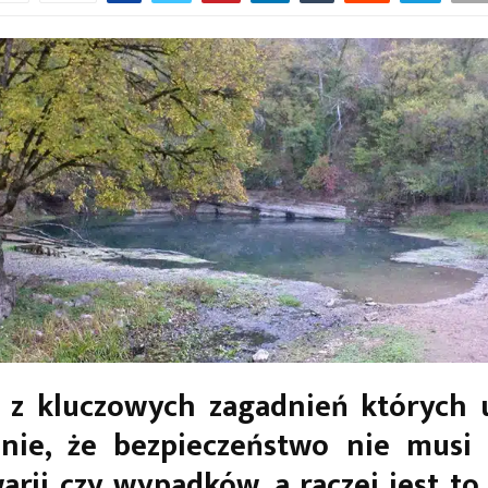
z kluczowych zagadnień których u
enie, że bezpieczeństwo nie musi 
arii czy wypadków, a raczej jest to 