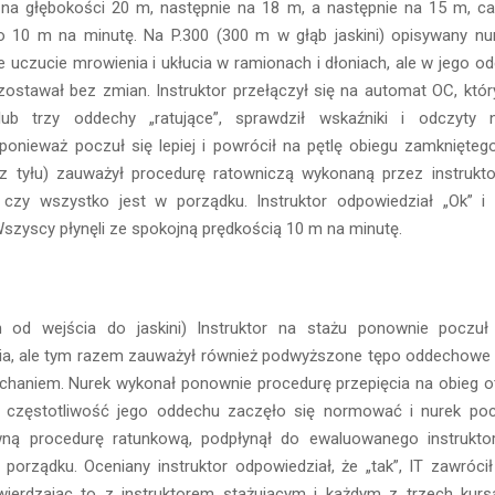
a na głębokości 20 m, następnie na 18 m, a następnie na 15 m, ca
o 10 m na minutę. Na P.300 (300 m w głąb jaskini) opisywany nur
tne uczucie mrowienia i ukłucia w ramionach i dłoniach, ale w jego 
zostawał bez zmian. Instruktor przełączył się na automat OC, któr
ub trzy oddechy „ratujące”, sprawdził wskaźniki i odczyty 
ponieważ poczuł się lepiej i powrócił na pętlę obiegu zamknięteg
 z tyłu) zauważył procedurę ratowniczą wykonaną przez instrukto
, czy wszystko jest w porządku. Instruktor odpowiedział „Ok” i
szyscy płynęli ze spokojną prędkością 10 m na minutę.
 od wejścia do jaskini) Instruktor na stażu ponownie poczuł
ia, ale tym razem zauważył również podwyższone tępo oddechowe
chaniem. Nurek wykonał ponownie procedurę przepięcia na obieg ot
częstotliwość jego oddechu zaczęło się normować i nurek poczu
ną procedurę ratunkową, podpłynął do ewaluowanego instruktora
 porządku. Oceniany instruktor odpowiedział, że „tak”, IT zawróci
wierdzając to z instruktorem stażującym i każdym z trzech kursa