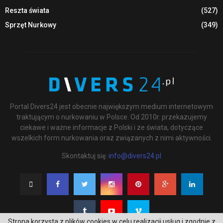
Reszta świata
(527)
Sprzęt Nurkowy
(349)
Portal Divers24 jest obecnie największym medium internetowym
traktującym o nurkowaniu w Polsce. Od 2010r. przekazujemy
ciekawe i ważne informacje z Polski i ze świata, dotyczące
wszelkich form nurkowania oraz związanych z nimi aktywności.
Skontaktuj się:
info@divers24.pl
Strona korzysta z plików cookies w celu realizacji usług i zgodnie z