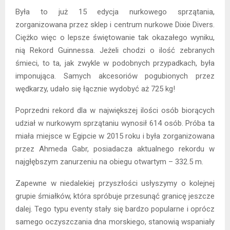
Była to już 15 edycja nurkowego sprzątania,
zorganizowana przez sklep i centrum nurkowe Dixie Divers.
Ciężko więc o lepsze świętowanie tak okazałego wyniku,
nią Rekord Guinnessa. Jeżeli chodzi o ilość zebranych
śmieci, to ta, jak zwykle w podobnych przypadkach, była
imponująca. Samych akcesoriów pogubionych przez
wędkarzy, udało się łącznie wydobyć aż 725 kg!
Poprzedni rekord dla w największej ilości osób biorących
udział w nurkowym sprzątaniu wynosił 614 osób. Próba ta
miała miejsce w Egipcie w 2015 roku i była zorganizowana
przez Ahmeda Gabr, posiadacza aktualnego rekordu w
najgłębszym zanurzeniu na obiegu otwartym – 332.5 m.
Zapewne w niedalekiej przyszłości usłyszymy o kolejnej
grupie śmiałków, która spróbuje przesunąć granicę jeszcze
dalej. Tego typu eventy stały się bardzo popularne i oprócz
samego oczyszczania dna morskiego, stanowią wspaniały