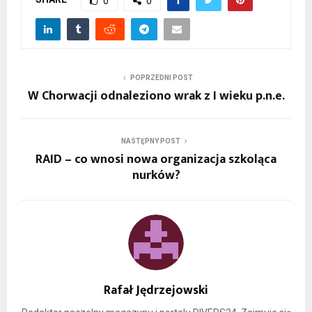
0
0
POPRZEDNI POST
W Chorwacji odnaleziono wrak z I wieku p.n.e.
NASTĘPNY POST
RAID – co wnosi nowa organizacja szkoląca
nurków?
Rafał Jędrzejowski