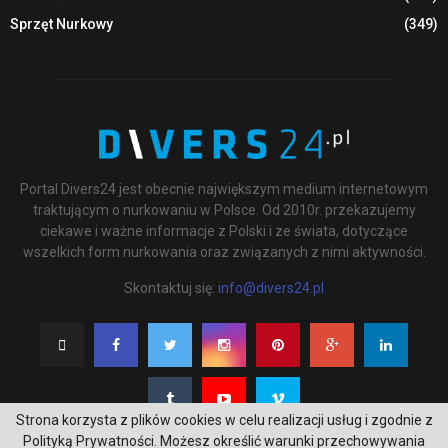
Sprzęt Nurkowy
(349)
Portal Divers24 jest obecnie największym medium internetowym
traktującym o nurkowaniu w Polsce. Od 2010r. przekazujemy
ciekawe i ważne informacje z Polski i ze świata, dotyczące
wszelkich form nurkowania oraz związanych z nimi aktywności.
Skontaktuj się:
info@divers24.pl
Strona korzysta z plików cookies w celu realizacji usług i zgodnie z
Polityką Prywatności. Możesz określić warunki przechowywania