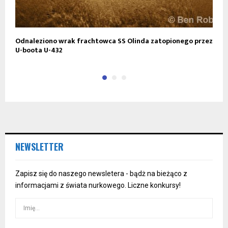
Odnaleziono wrak frachtowca SS Olinda zatopionego przez
N
U-boota U-432
NEWSLETTER
Zapisz się do naszego newsletera - bądż na bieżąco z
informacjami z świata nurkowego. Liczne konkursy!