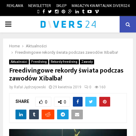
REKLAMA
NEWSLETTER
SKLEP
MAGAZYN KWARTALNIK DIVERS24
FACEBOOK
TWITTER
INSTAGRAM
PINTEREST
GOOGLE
LINKEDIN
TUMBLR
YOUTUBE
VIMEO
PRIMARY
ube
MENU
Home
Aktualności
Freedivingowe rekordy świata podczas zawodów Xibalba!
Aktualności
Freediving
Rekordy freediving
Zawody
Freedivingowe rekordy świata podczas
zawodów Xibalba!
by
Rafał Jędrzejowski
29 kwietnia 2019
0
160
SHARE
0
0