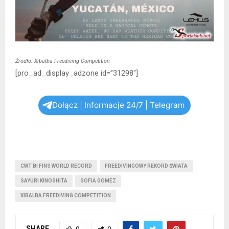
Źródło: Xibalba Freediving Competition
[pro_ad_display_adzone id=”31298″]
Dołącz | Informacje 24/7 | Telegram
CWT BI FINS WORLD RECORD
FREEDIVINGOWY REKORD ŚWIATA
SAYURI KINOSHITA
SOFIA GOMEZ
XIBALBA FREEDIVING COMPETITION
SHARE