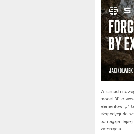
W ramach nowe
model 3D o wysok
elementów
„Tit
ekspedycji do w
pomagają lepiej
zatonięcia.