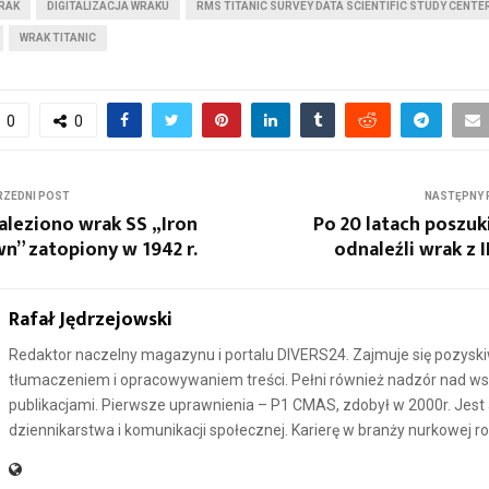
WRAK
DIGITALIZACJA WRAKU
RMS TITANIC SURVEY DATA SCIENTIFIC STUDY CENTE
WRAK TITANIC
0
0
ZEDNI POST
NASTĘPNY 
leziono wrak SS „Iron
Po 20 latach poszu
n” zatopiony w 1942 r.
odnaleźli wrak z I
Rafał Jędrzejowski
Redaktor naczelny magazynu i portalu DIVERS24. Zajmuje się pozysk
tłumaczeniem i opracowywaniem treści. Pełni również nadzór nad ws
publikacjami. Pierwsze uprawnienia – P1 CMAS, zdobył w 2000r. Jes
dziennikarstwa i komunikacji społecznej. Karierę w branży nurkowej r