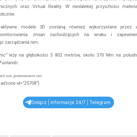
icznych oraz Virtual Reality. W niedalekiej przyszłości mater
licznie.
eraktywne modele 3D zostaną również wykorzystane przez 
 monitorowania zmian zachodzących na wraku i zapewnie
o zarządzania nim.
nic”
leży na głębokości 3 802 metrów, około 370 Mm na połud
Funlandii
.
tech.com, globenewswire.com
_adzone id=”25708″]
Dołącz | Informacje 24/7 | Telegram