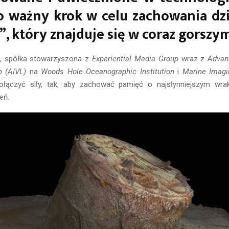
o ważny krok w celu zachowania dz
”, który znajduje się w coraz gorszym
., spółka stowarzyszona z
Experiential Media Group
wraz z
Advan
b (AIVL)
na
Woods Hole Oceanographic Institution
i
Marine Imagi
łączyć siły, tak, aby zachować pamięć o najsłynniejszym wrak
eń.