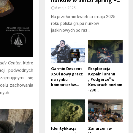
nurków w Sintzi Spring –...
6 maja 2025
Na przełomie kwietnia i maja 2025
roku polska grupa nurków
jaskiniowych po raz...
tudy Center
, które
Garmin Descent
Eksploracja
acji podwodnych
X50i nowy gracz
Kopalni Uranu
zajmującymi się
na rynku
„Podgórze” w
komputerów...
Kowarach poziom
 celu zachowania
-230...
nych.
Identyfikacja
Zanurzeni w