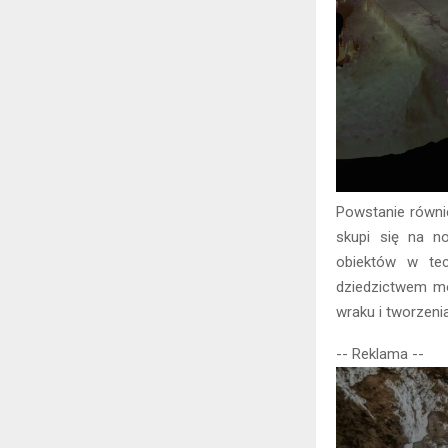
Powstanie równ
skupi się na n
obiektów w tec
dziedzictwem mo
wraku i tworzeni
-- Reklama --