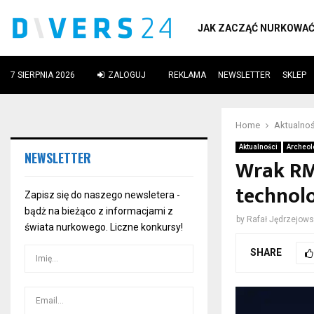
JAK ZACZĄĆ NURKOWA
7 SIERPNIA 2026
ZALOGUJ
REKLAMA
NEWSLETTER
SKLEP
ube
Home
Aktualnoś
Aktualności
Archeol
NEWSLETTER
Wrak RM
technolo
Zapisz się do naszego newsletera -
bądż na bieżąco z informacjami z
by
Rafał Jędrzejows
świata nurkowego. Liczne konkursy!
SHARE