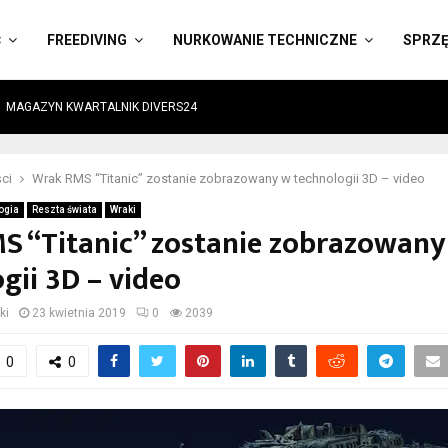
Ć
FREEDIVING
NURKOWANIE TECHNICZNE
SPRZ
MAGAZYN KWARTALNIK DIVERS24
ci
Wrak RMS “Titanic” zostanie zobrazowany w technologii 3D – video
ogia
Reszta świata
Wraki
S “Titanic” zostanie zobrazowany
gii 3D – video
ki
23 kwietnia 2019
0
2039
0
0