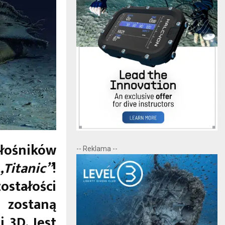
łośników
-- Reklama --
Titanic”
!
stałości
zostaną
 3D. Jest