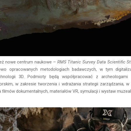
ież nowe centrum naukowe –
RMS Titanic Survey Data Scientific S
owo opracowanych metodologiach badawczych, w tym digitaliz
hnologii 3D. Podmioty będą współpracować z archeologami 
rskim, w zakresie tworzenia i wdrażania strategii zarządzania, w
a filmów dokumentalnych, materiałów VR, symulacji i wystaw muzeal