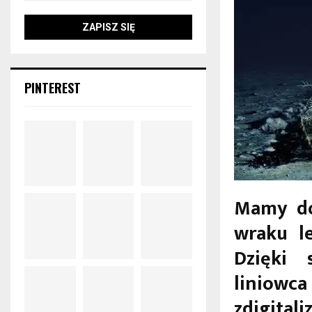
PINTEREST
Mamy do
wraku l
Dzięki 
liniow
zdigital