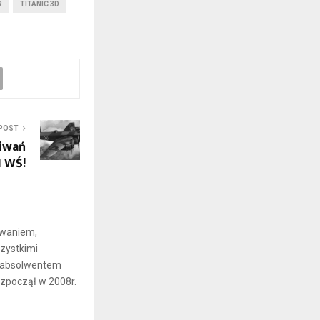
R
TITANIC 3D
POST
kiwań
I WŚ!
iwaniem,
zystkimi
t absolwentem
ozpoczął w 2008r.