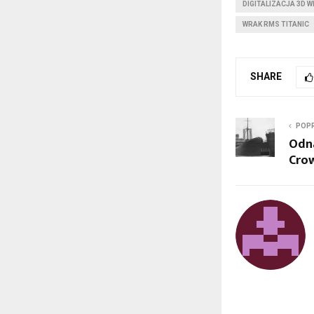
DIGITALIZACJA 3D 
WRAK RMS TITANIC
SHARE
POPR
Odna
Crow