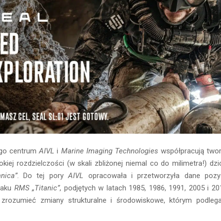
go centrum
AIVL
i
Marine Imaging Technologies
współpracują twor
iej rozdzielczości (w skali zbliżonej niemal co do milimetra!) dzio
anica”
. Do tej pory
AIVL
opracowała i przetworzyła dane pozy
raku
RMS „Titanic”
, podjętych w latach 1985, 1986, 1991, 2005 i 20
 zrozumieć zmiany strukturalne i środowiskowe, którym podleg