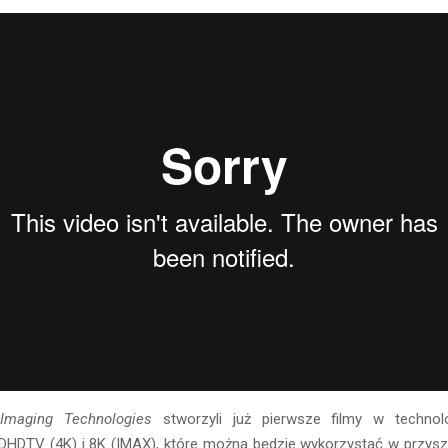
Imaging Technologies
stworzyli już pierwsze filmy w technol
UDHDTV (4K) i 8K (IMAX), które można będzie wykorzystać w przysz