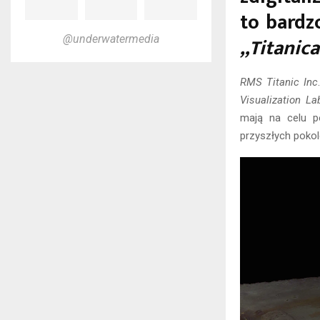
to bardz
„Titanica
@underwatermedia
RMS Titanic Inc
Visualization La
mają na celu po
przyszłych pokol