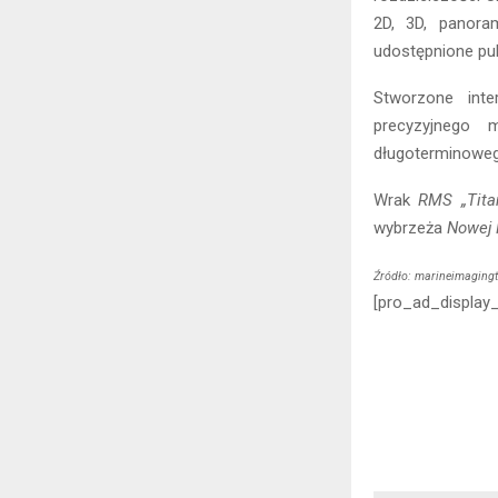
2D, 3D, panoram
udostępnione pub
Stworzone int
precyzyjnego
długoterminoweg
Wrak
RMS „Tita
wybrzeża
Nowej 
Źródło: marineimaging
[pro_ad_display