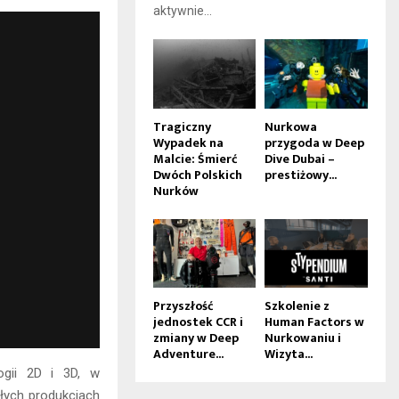
aktywnie...
Tragiczny
Nurkowa
Wypadek na
przygoda w Deep
Malcie: Śmierć
Dive Dubai –
Dwóch Polskich
prestiżowy...
Nurków
Przyszłość
Szkolenie z
jednostek CCR i
Human Factors w
zmiany w Deep
Nurkowaniu i
Adventure...
Wizyta...
ogii 2D i 3D, w
łych produkcjach