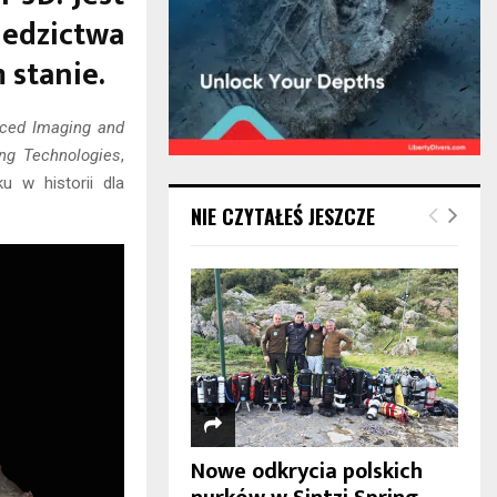
iedzictwa
 stanie.
ced Imaging and
ng Technologies
,
u w historii dla
NIE CZYTAŁEŚ JESZCZE
Nowe odkrycia polskich