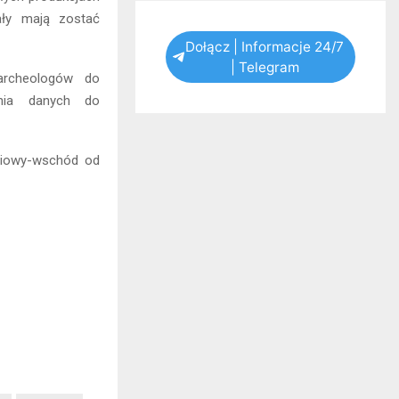
iały mają zostać
Dołącz | Informacje 24/7
| Telegram
archeologów do
nia danych do
niowy-wschód od