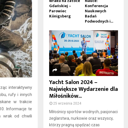
wraku na zatoce
Nauce:
Gdańskiej –
Konferencja
Parowiec
Naukowych
Königsberg
Badań
Podwodnych i...
Yacht Salon 2024 –
Największe Wydarzenie dla
ząc interaktywny
Miłośników...
bu, rufy i innych
skane w trakcie
25 września 2024
10. Informacje te
Miłośnicy sportów wodnych, pasjonaci
a wrak od chwili
żeglarstwa, nurkowie oraz wszyscy,
którzy pragną spędzać czas