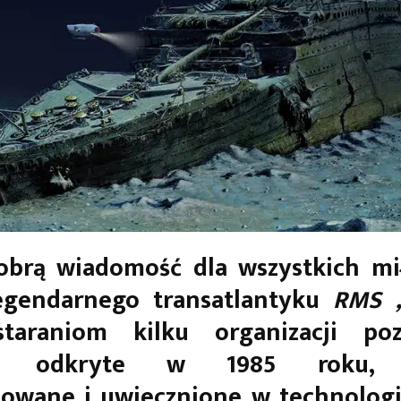
brą wiadomość dla wszystkich mi
egendarnego transatlantyku
RMS „
staraniom kilku organizacji pozo
ca odkryte w 1985 roku, 
izowane i uwiecznione w technologii