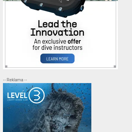
-- Reklama --