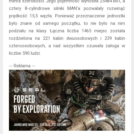
metra szerokości. Jego pojemność wynosiła 25484 BRT, a
cztery 8-cylindrowe silniki MAN’a pozwalały rozwinąć
prędkość 15,5 węzła. Ponieważ przeznaczenie jednostki
było znane od samego początku, to nie było na nim
podziału na klasy. Łączna liczba 1465 miejsc została
rozdzielona na 221 kabin dwuosobowych i 239 kabin
czteroosobowych, a nad wszystkim czuwała załoga w
liczbie 590 ludzi.
-- Reklama --