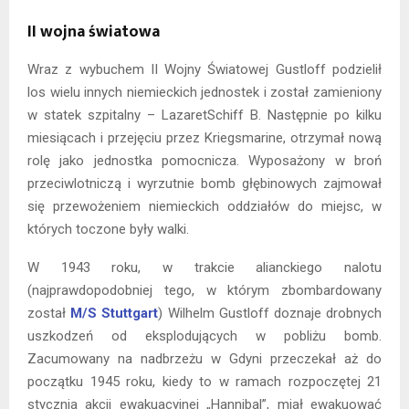
II wojna światowa
Wraz z wybuchem II Wojny Światowej Gustloff podzielił
los wielu innych niemieckich jednostek i został zamieniony
w statek szpitalny – LazaretSchiff B. Następnie po kilku
miesiącach i przejęciu przez Kriegsmarine, otrzymał nową
rolę jako jednostka pomocnicza. Wyposażony w broń
przeciwlotniczą i wyrzutnie bomb głębinowych zajmował
się przewożeniem niemieckich oddziałów do miejsc, w
których toczone były walki.
W 1943 roku, w trakcie alianckiego nalotu
(najprawdopodobniej tego, w którym zbombardowany
został
M/S Stuttgart
) Wilhelm Gustloff doznaje drobnych
uszkodzeń od eksplodujących w pobliżu bomb.
Zacumowany na nadbrzeżu w Gdyni przeczekał aż do
początku 1945 roku, kiedy to w ramach rozpoczętej 21
stycznia akcji ewakuacyjnej „Hannibal”, miał ewakuować