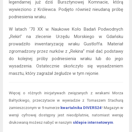
legendarnej już dziś Bursztynowej Komnacie, którą
wywieziono z Królewca. Podjęto również nieudaną próbę
podniesienia wraku.
W latach ’70 XX w. Naukowe Koło Badań Podwodnych
„Rekin” na zlecenie Urzędu Morskiego w Gdańsku
prowadziło inwentaryzację wraku Gustloffa. Materiał
zgromadzony przez nurków z „Rekina” miał dać podstawy
do kolejnej próby podniesienia wraku lub do jego
wysadzenia. Ostatecznie skończyło się wysadzeniem
masztu, który zagrażał żegludze w tym rejonie.
Więcej o różnych inicjatywach związanych z wrakami Morza
Bałtyckiego, przeczytacie w wywiadzie z Tomaszem Stachurą
zamieszczonym w 9 numerze
kwartalnika DIVERS24
! Magazyn w
wersji cyfrowej dostępny jest nieodpłatnie, natomiast wersję
drukowaną możesz nabyć w naszym
sklepie internetowym
.