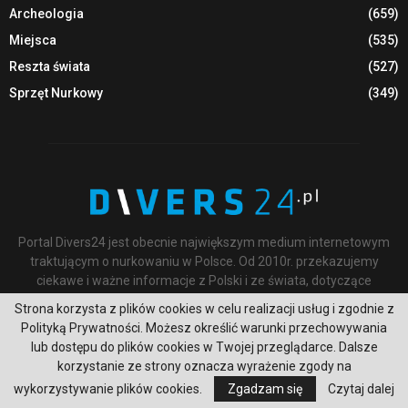
Archeologia
(659)
Miejsca
(535)
Reszta świata
(527)
Sprzęt Nurkowy
(349)
Portal Divers24 jest obecnie największym medium internetowym
traktującym o nurkowaniu w Polsce. Od 2010r. przekazujemy
ciekawe i ważne informacje z Polski i ze świata, dotyczące
wszelkich form nurkowania oraz związanych z nimi aktywności.
Strona korzysta z plików cookies w celu realizacji usług i zgodnie z
Polityką Prywatności. Możesz określić warunki przechowywania
Skontaktuj się:
info@divers24.pl
lub dostępu do plików cookies w Twojej przeglądarce. Dalsze
korzystanie ze strony oznacza wyrażenie zgody na
wykorzystywanie plików cookies.
Zgadzam się
Czytaj dalej