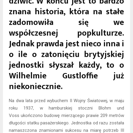
dziwić. W końcu jest to bardzo
znana historia, która na stałe
zadomowiła się we
współczesnej popkulturze.
Jednak prawda jest nieco inna i
o ile o zatonięciu brytyjskiej
jednostki słyszał każdy, to o
Wilhelmie Gustloffie już
niekoniecznie.
Na dwa lata przed wybuchem II Wojny Światowej, w maju
roku 1937, w hamburskiej stoczni Blohm und
Voss ukończono budowę mierzącego prawie 209 metrów
długości statku pasażerskiego. Jednostka od razu została
namaszczona znamionami sukcesu na miarę potrzeb III