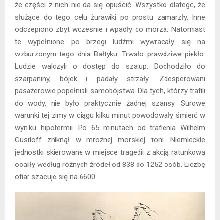
że części z nich nie da się opuścić. Wszystko dlatego, że
służące do tego celu żurawiki po prostu zamarzły. Inne
odczepiono zbyt wcześnie i wpadły do morza. Natomiast
te wypełnione po brzegi ludźmi wywracały się na
wzburzonym tego dnia Bałtyku. Trwało prawdziwe piekło.
Ludzie walczyli o dostęp do szalup. Dochodziło do
szarpaniny, bójek i padały strzały. Zdesperowani
pasażerowie popełniali samobójstwa. Dla tych, którzy trafili
do wody, nie było praktycznie żadnej szansy. Surowe
warunki tej zimy w ciągu kilku minut powodowały śmierć w
wyniku hipotermii. Po 65 minutach od trafienia Wilhelm
Gustloff zniknął w mroźnej morskiej toni. Niemieckie
jednostki skierowane w miejsce tragedii z akcją ratunkową
ocaliły według różnych źródeł od 838 do 1252 osób. Liczbę
ofiar szacuje się na 6600.