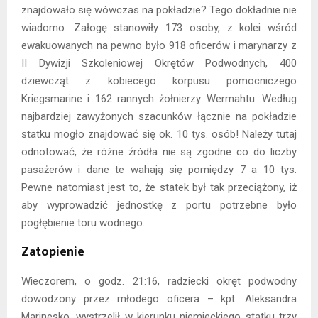
znajdowało się wówczas na pokładzie? Tego dokładnie nie
wiadomo. Załogę stanowiły 173 osoby, z kolei wśród
ewakuowanych na pewno było 918 oficerów i marynarzy z
II Dywizji Szkoleniowej Okrętów Podwodnych, 400
dziewcząt z kobiecego korpusu pomocniczego
Kriegsmarine i 162 rannych żołnierzy Wermahtu. Według
najbardziej zawyżonych szacunków łącznie na pokładzie
statku mogło znajdować się ok. 10 tys. osób! Należy tutaj
odnotować, że różne źródła nie są zgodne co do liczby
pasażerów i dane te wahają się pomiędzy 7 a 10 tys.
Pewne natomiast jest to, że statek był tak przeciążony, iż
aby wyprowadzić jednostkę z portu potrzebne było
pogłębienie toru wodnego.
Zatopienie
Wieczorem, o godz. 21:16, radziecki okręt podwodny
dowodzony przez młodego oficera – kpt. Aleksandra
Marinesko, wystrzelił w kierunku niemieckiego statku trzy