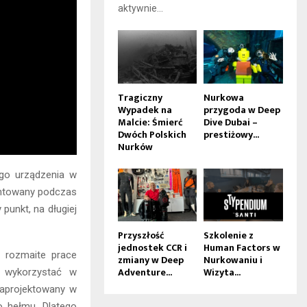
aktywnie...
Tragiczny
Nurkowa
Wypadek na
przygoda w Deep
Malcie: Śmierć
Dive Dubai –
Dwóch Polskich
prestiżowy...
Nurków
go urządzenia w
zentowany podczas
punkt, na długiej
Przyszłość
Szkolenie z
jednostek CCR i
Human Factors w
h rozmaite prace
zmiany w Deep
Nurkowaniu i
Adventure...
Wizyta...
 wykorzystać w
zaprojektowany w
 hełmu. Dlatego