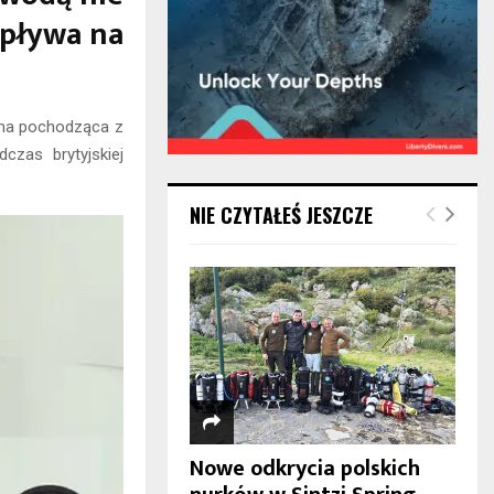
wpływa na
irma pochodząca z
zas brytyjskiej
NIE CZYTAŁEŚ JESZCZE
Nowe odkrycia polskich