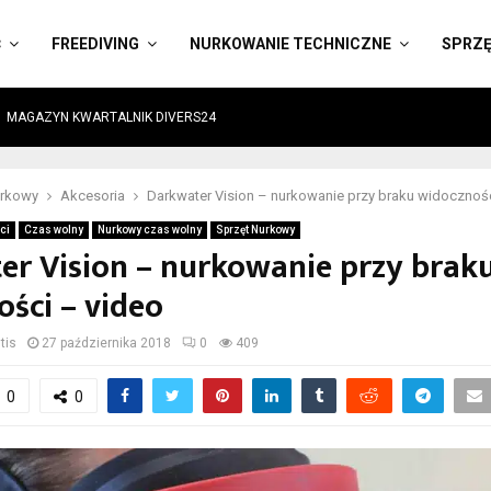
Ć
FREEDIVING
NURKOWANIE TECHNICZNE
SPRZ
MAGAZYN KWARTALNIK DIVERS24
urkowy
Akcesoria
Darkwater Vision – nurkowanie przy braku widocznośc
ci
Czas wolny
Nurkowy czas wolny
Sprzęt Nurkowy
er Vision – nurkowanie przy brak
ści – video
tis
27 października 2018
0
409
0
0