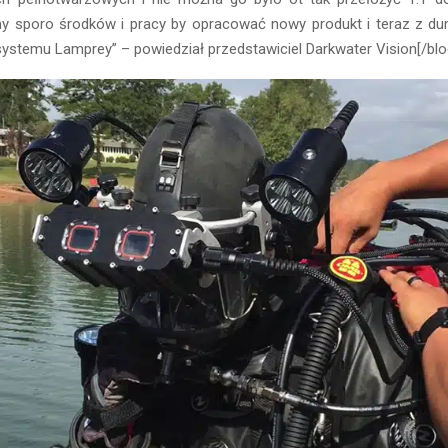
y sporo środków i pracy by opracować nowy produkt i teraz z d
systemu Lamprey” – powiedział przedstawiciel Darkwater Vision[/bl