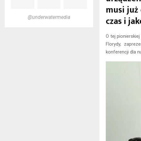
musi już
czas i ja
@underwatermedia
O tej pionierski
Florydy, zapre
konferencji dla