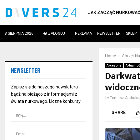
JAK ZACZĄĆ NURKOWA
8 SIERPNIA 2026
ZALOGUJ
REKLAMA
NEWSLETTER
SKLEP
ube
Home
Sprzęt N
Akcesoria
Aktualnoś
NEWSLETTER
Darkwat
widoczno
Zapisz się do naszego newsletera -
bądż na bieżąco z informacjami z
by
Tomasz Andrukaj
świata nurkowego. Liczne konkursy!
SHARE