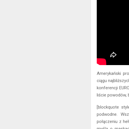
Amerykański pr
ciągu najbliższy
konferencji EURO
liście powodów, b
[blockquote sty
podwodne. Wsz
połączeniu z he
myślą o maskac