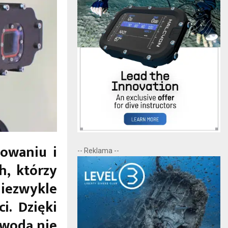
towaniu i
-- Reklama --
, którzy
zwykle
i. Dzięki
 wodą nie