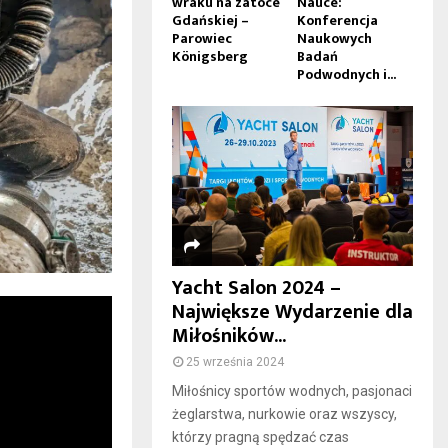
wraku na zatoce
Nauce:
Gdańskiej –
Konferencja
Parowiec
Naukowych
Königsberg
Badań
Podwodnych i...
Yacht Salon 2024 –
Największe Wydarzenie dla
Miłośników...
25 września 2024
Miłośnicy sportów wodnych, pasjonaci
żeglarstwa, nurkowie oraz wszyscy,
którzy pragną spędzać czas