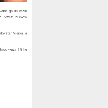
anie go do wielu
h przez nurków
kwater Vision, a
łość waży 1.8 kg