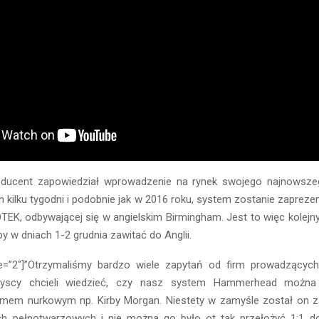
oducent zapowiedział wprowadzenie na rynek swojego najnowsze
ch kilku tygodni i podobnie jak w 2016 roku, system zostanie zapre
TEK, odbywającej się w angielskim Birmingham. Jest to więc kolejny 
y w dniach 1-2 grudnia zawitać do Anglii.
le=”2″]”Otrzymaliśmy bardzo wiele zapytań od firm prowadzącyc
yscy chcieli wiedzieć, czy nasz system Hammerhead można
łmem nurkowym np. Kirby Morgan. Niestety w zamyśle został on 
h pełnotwarzowych i nie można go było ot tak przełożyć 1:1 do