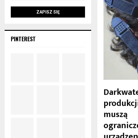
PINTEREST
Darkwate
produkc
muszą
ogranicz
urządzen