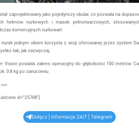
tał zaprojektowany jako pojedynczy okular, co pozwala na dopasow
ych hełmów nurkowych i masek pełnotwarzowych, stosowanyc
czas komercyjnych nurkowań.
 nurek jednym okiem korzysta z wizji oferowanej przez system Dar
ystko tak, jak zazwyczaj.
r Vision posiada zakres operacyjny do głębokości 100 metrów. Ca
ok. 0.8 kg po zanurzeniu.
n.com
_adzone id=”25708″]
Dołącz | Informacje 24/7 | Telegram