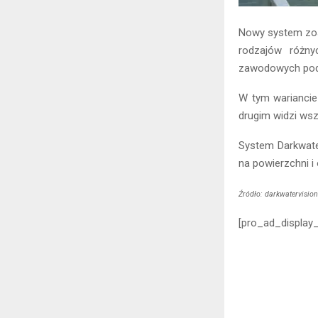
Nowy system zos
rodzajów różn
zawodowych pod
W tym wariancie
drugim widzi wsz
System Darkwate
na powierzchni i 
Źródło: darkwatervisio
[pro_ad_display