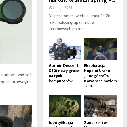
nurków w Sintzi Spring –...
6 maja 2025
Na przełomie kwietnia i maja 2025
roku polska grupa nurków
jaskiniowych po raz...
Garmin Descent
Eksploracja
X50i nowy gracz
Kopalni Uranu
 nurkom widzieć
na rynku
„Podgórze” w
komputerów...
Kowarach poziom
gdzie tradycyjne
-230...
Identyfikacja
Zanurzeni w