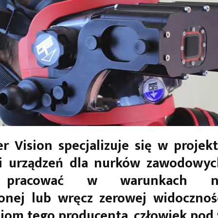
r Vision specjalizuje się w projek
ji urządzeń dla nurków zawodowych
 pracować w warunkach nie
onej lub wręcz zerowej widocznośc
iom tego producenta, człowiek pod