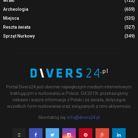
Wraki
(722)
Archeologia
(659)
Miejsca
(535)
Reszta świata
(527)
Sprzęt Nurkowy
(349)
Portal Divers24 jest obecnie największym medium internetowym
traktującym o nurkowaniu w Polsce. Od 2010r. przekazujemy
ciekawe i ważne informacje z Polski i ze świata, dotyczące
wszelkich form nurkowania oraz związanych z nimi aktywności.
Skontaktuj się:
info@divers24.pl