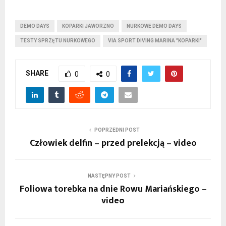
DEMO DAYS
KOPARKI JAWORZNO
NURKOWE DEMO DAYS
TESTY SPRZĘTU NURKOWEGO
VIA SPORT DIVING MARINA "KOPARKI"
SHARE
0
0
POPRZEDNI POST
Człowiek delfin – przed prelekcją – video
NASTĘPNY POST
Foliowa torebka na dnie Rowu Mariańskiego –
video