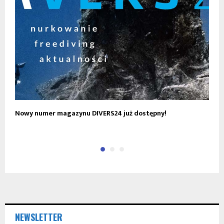
Nowy numer magazynu DIVERS24 już dostępny!
N
C
NEWSLETTER