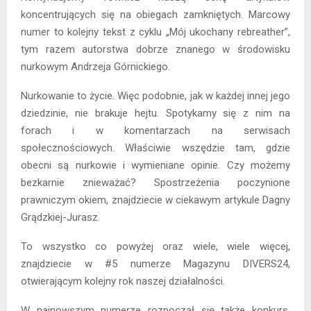
koncentrujących się na obiegach zamkniętych. Marcowy
numer to kolejny tekst z cyklu „Mój ukochany rebreather”,
tym razem autorstwa dobrze znanego w środowisku
nurkowym Andrzeja Górnickiego.
Nurkowanie to życie. Więc podobnie, jak w każdej innej jego
dziedzinie, nie brakuje hejtu. Spotykamy się z nim na
forach i w komentarzach na serwisach
społecznościowych. Właściwie wszędzie tam, gdzie
obecni są nurkowie i wymieniane opinie. Czy możemy
bezkarnie znieważać? Spostrzeżenia poczynione
prawniczym okiem, znajdziecie w ciekawym artykule Dagny
Grądzkiej-Jurasz.
To wszystko co powyżej oraz wiele, wiele więcej,
znajdziecie w #5 numerze Magazynu DIVERS24,
otwierającym kolejny rok naszej działalności.
W najnowszym numerze rozpoczął się także konkurs,