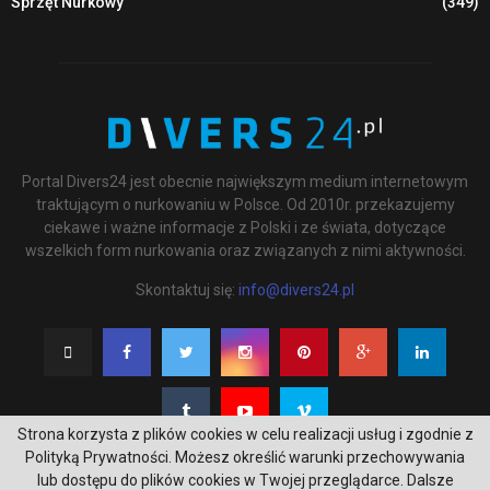
Sprzęt Nurkowy
(349)
Portal Divers24 jest obecnie największym medium internetowym
traktującym o nurkowaniu w Polsce. Od 2010r. przekazujemy
ciekawe i ważne informacje z Polski i ze świata, dotyczące
wszelkich form nurkowania oraz związanych z nimi aktywności.
Skontaktuj się:
info@divers24.pl
Strona korzysta z plików cookies w celu realizacji usług i zgodnie z
Polityką Prywatności. Możesz określić warunki przechowywania
lub dostępu do plików cookies w Twojej przeglądarce. Dalsze