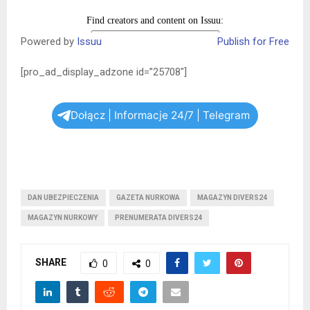
Powered by
Issuu
Publish for Free
[pro_ad_display_adzone id=”25708″]
Dołącz | Informacje 24/7 | Telegram
DAN UBEZPIECZENIA
GAZETA NURKOWA
MAGAZYN DIVERS24
MAGAZYN NURKOWY
PRENUMERATA DIVERS24
SHARE
0
0