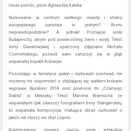
może pomóc, pisze Agnieszka Kalska.
Nurkowanie w centrum wielkiego miasta i stolicy
europejskiego państwa w jednym? Brzmi
nieprawdopodobnie? A jednak! Poznajcie uroki
Budapesztu, ukryte pod powierzchnią ziemi i wody. Tekst
Ireny Gilwatowskiej i opatrzony zdjęciami Michała
Czermińskiego, pozwoli wam zanurzyć się w głąb
wspaniałej kopalni Kobanya.
Pozostając w tematyce jaskiń i nurkowań overhead, nie
możemy nie wspomnieć o zbliżającej się wielkimi krokami
wyprawie Bjurälven 2018 oraz powrocie do „Czarnego
Diabła” w Meksyku. Tekst Marcina Bramsona ze
wspaniałymi (jak zawsze) fotografiami Ireny Stangierskiej,
to wspaniała kompozycja, malująca obraz nurkowań o
jakich nie słyszy sie zbyt często.
Kontynuujemy również naszą serię artykułów