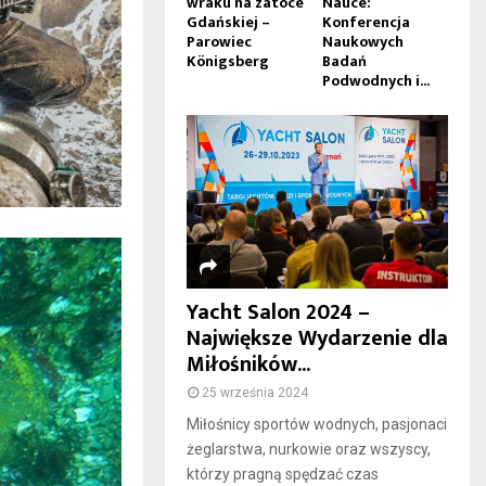
wraku na zatoce
Nauce:
Gdańskiej –
Konferencja
Parowiec
Naukowych
Königsberg
Badań
Podwodnych i...
Yacht Salon 2024 –
Największe Wydarzenie dla
Miłośników...
25 września 2024
Miłośnicy sportów wodnych, pasjonaci
żeglarstwa, nurkowie oraz wszyscy,
którzy pragną spędzać czas