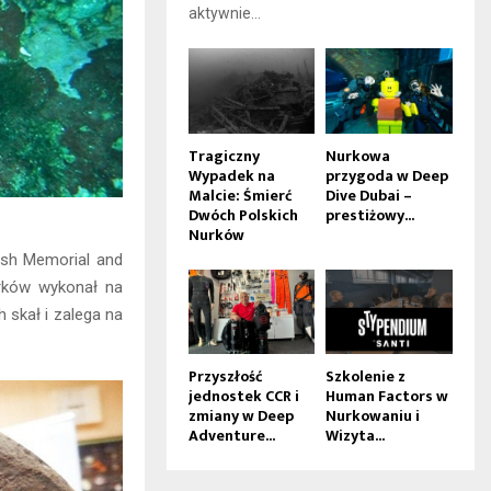
aktywnie...
Tragiczny
Nurkowa
Wypadek na
przygoda w Deep
Malcie: Śmierć
Dive Dubai –
Dwóch Polskich
prestiżowy...
Nurków
ish Memorial and
rków wykonał na
 skał i zalega na
Przyszłość
Szkolenie z
jednostek CCR i
Human Factors w
zmiany w Deep
Nurkowaniu i
Adventure...
Wizyta...