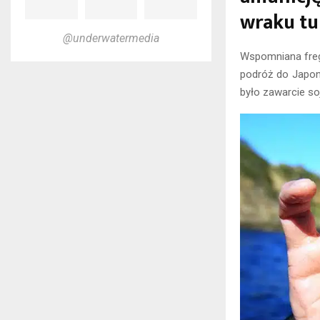
wraku tu
@underwatermedia
Wspomniana freg
podróż do Japon
było zawarcie so