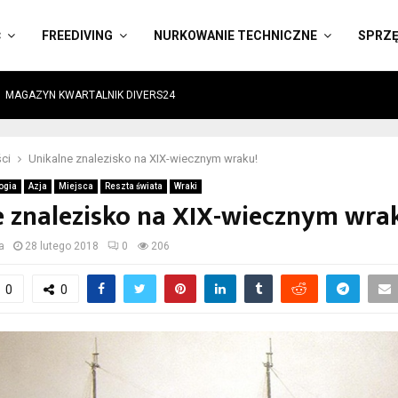
Ć
FREEDIVING
NURKOWANIE TECHNICZNE
SPRZ
MAGAZYN KWARTALNIK DIVERS24
ci
Unikalne znalezisko na XIX-wiecznym wraku!
ogia
Azja
Miejsca
Reszta świata
Wraki
e znalezisko na XIX-wiecznym wra
a
28 lutego 2018
0
206
0
0