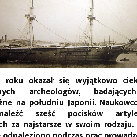
k roku okazał się wyjątkowo cie
nych archeologów, badający
eżne na południu Japonii. Naukowc
aleźć sześć pocisków artyler
h za najstarsze w swoim rodzaju.
 odnaleziono podczas prac prowad