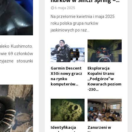
nurków w Sintzi Spring –...
6 maja 2025
Na przełomie kwietnia i maja 2025
roku polska grupa nurków
jaskiniowych po raz...
daleko Kushimoto.
edwie 69 członków
yjazne stosunki
Garmin Descent
Eksploracja
X50i nowy gracz
Kopalni Uranu
na rynku
„Podgórze” w
komputerów...
Kowarach poziom
-230...
Identyfikacja
Zanurzeni w