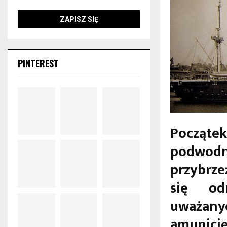
PINTEREST
Począte
podwod
przybrz
się odn
uważanyc
amunicję