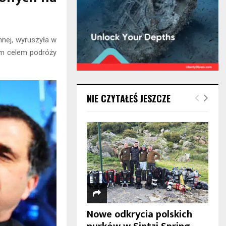
nej, wyruszyła w
ym celem podróży
NIE CZYTAŁEŚ JESZCZE
Nowe odkrycia polskich