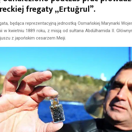
reckiej fregaty „Ertuğrul”.
ata, będąca reprezentacyjną jednostką Osmańskiej Marynarki Wojen
ii w kwietniu 1889 roku, z misją od sułtana Abdülhamida II. Główn
juszu z japońskim cesarzem Meiji.