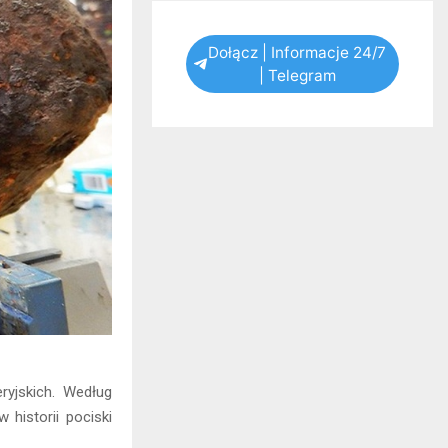
Dołącz | Informacje 24/7
| Telegram
ryjskich. Według
 historii pociski