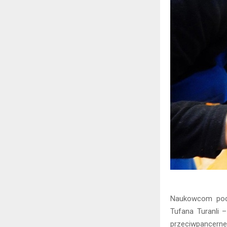
Naukowcom podcz
Tufana Turanli –
przeciwpancerne