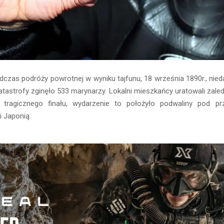
dczas podróży powrotnej w wyniku tajfunu, 18 września 1890r., nie
tastrofy zginęło 533 marynarzy. Lokalni mieszkańcy uratowali zal
 tragicznego finału, wydarzenie to położyło podwaliny pod prz
i Japonią.