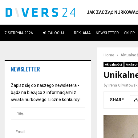
JAK ZACZĄĆ NURKOWA
7 SIERPNIA 2026
ZALOGUJ
REKLAMA
NEWSLETTER
SKLEP
ube
Home
Aktualnoś
Aktualności
Archeol
NEWSLETTER
Unikaln
Zapisz się do naszego newsletera -
by
Irena Gilwatowsk
bądż na bieżąco z informacjami z
świata nurkowego. Liczne konkursy!
SHARE