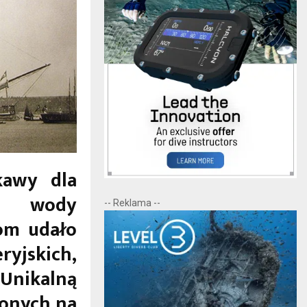
kawy dla
ch wody
-- Reklama --
om udało
yjskich,
 Unikalną
zonych na