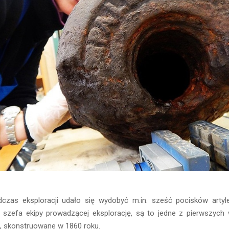
as eksploracji udało się wydobyć m.in. sześć pocisków artyle
 szefa ekipy prowadzącej eksplorację, są to jedne z pierwszych w
, skonstruowane w 1860 roku.